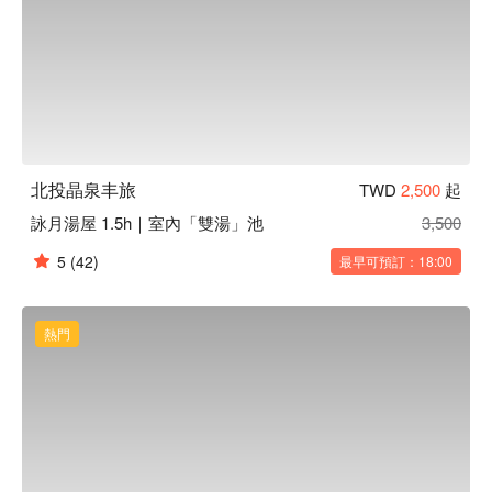
北投晶泉丰旅
TWD
2,500
起
詠月湯屋 1.5h｜室內「雙湯」池
3,500
5
(42)
最早可預訂：18:00
熱門