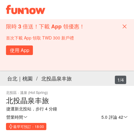
限時 3 倍送！下載 App 領優惠！
首次下載 App 領取 TWD 300 新戶禮
使用 App
台北｜桃園
/
北投晶泉丰旅
1/4
北投區
·
溫泉 (Hot Spring)
北投晶泉丰旅
捷運新北投站，步行 4 分鐘
營業時間
5.0
·
評論 42
最早可預訂：18:00