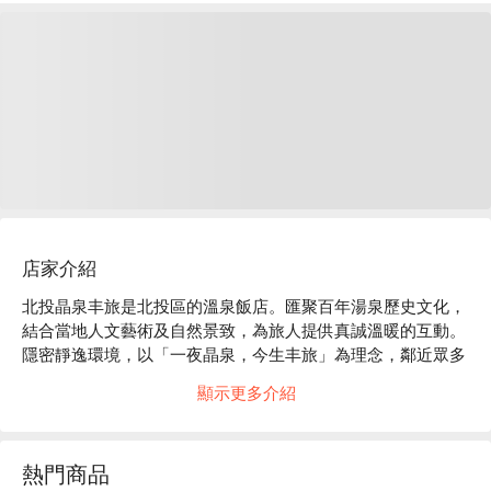
店家介紹
北投晶泉丰旅是北投區的溫泉飯店。匯聚百年湯泉歷史文化，
結合當地人文藝術及自然景致，為旅人提供真誠溫暖的互動。
隱密靜逸環境，以「一夜晶泉，今生丰旅」為理念，鄰近眾多
景點，北投圖書館、地熱谷、陽明山國家公園、大屯山，擁有
顯示更多介紹
豐富美食小吃和藝文市集活動選擇。讓您在繁華都市中，輕鬆
感受山水滋養與文化激盪，享受悠閒豐富旅程。

北投晶泉丰旅評價：Google 4.9 星

熱門商品
北投晶泉丰旅推薦：不僅是放鬆泡溫泉之地，更是藝術創作交