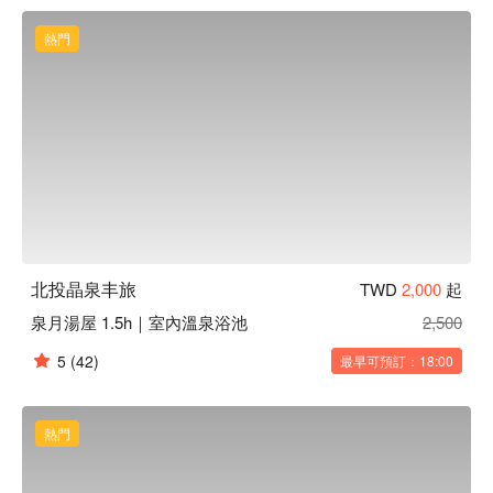
流平台，房型設計明亮通透，大片落地窗連接坐臥沙發，與暖
色調融合營造寬敞舒適氛圍，讓整個空間充滿自然光線。伴隨
熱門
蝶蘭飛舞，享受白磺泉的滋潤與溫柔，心境緩慢而平和。

北投晶泉丰旅優惠、北投晶泉丰旅住宿方案、北投晶泉丰旅休
息方案立刻查看⬇︎
北投晶泉丰旅
TWD
2,000
起
泉月湯屋 1.5h｜室內溫泉浴池
2,500
5
(42)
最早可預訂：18:00
熱門