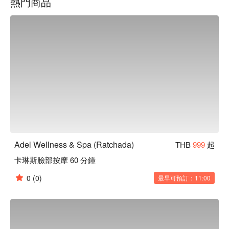
熱門商品
都是理想之選。

用 FunNow 預訂立即享優惠！
Adel Wellness & Spa (Ratchada)
THB
999
起
卡琳斯臉部按摩 60 分鐘
0
(0)
最早可預訂：11:00