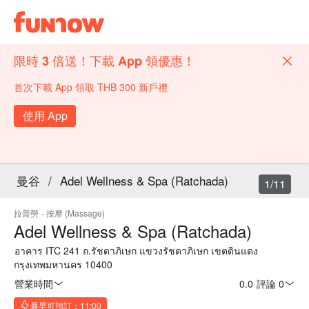
限時 3 倍送！下載 App 領優惠！
首次下載 App 領取 THB 300 新戶禮
使用 App
曼谷
/
Adel Wellness & Spa (Ratchada)
1/11
拉普勞
·
按摩 (Massage)
Adel Wellness & Spa (Ratchada)
อาคาร ITC 241 ถ.รัชดาภิเษก แขวงรัชดาภิเษก เขตดินแดง
กรุงเทพมหานคร 10400
營業時間
0.0
·
評論 0
最早可預訂：11:00