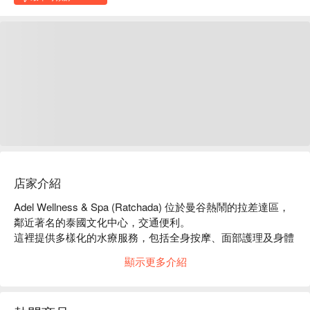
店家介紹
Adel Wellness & Spa (Ratchada) 位於曼谷熱鬧的拉差達區，
鄰近著名的泰國文化中心，交通便利。

這裡提供多樣化的水療服務，包括全身按摩、面部護理及身體
磨砂，讓您在繁忙的都市生活中獲得放鬆與舒緩。

顯示更多介紹
顧客對於店內專業的服務和舒適的環境給予高度評價，特別適
合想要享受奢華療癒體驗的朋友們。

不論是情侶、朋友聚會或是獨自放鬆，Adel Wellness & Spa 