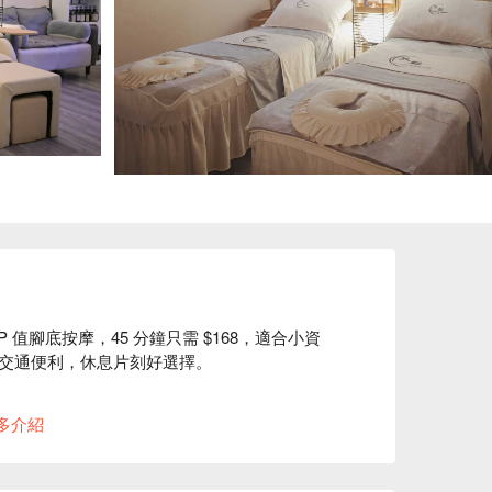
高 CP 值腳底按摩，45 分鐘只需 $168，適合小資
交通便利，休息片刻好選擇。

多介紹
市人下班、假日放鬆腳部疲勞的好選擇
