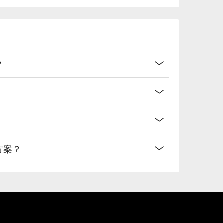
？
費方案？