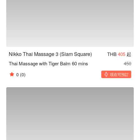
Nikko Thai Massage 3 (Siam Square)
THB
405
起
Thai Massage with Tiger Balm 60 mins
450
0
(0)
現在可預訂