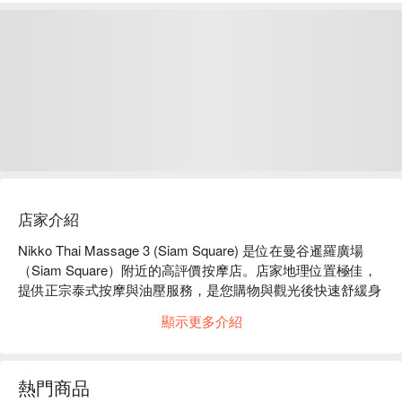
店家介紹
Nikko Thai Massage 3 (Siam Square) 是位在曼谷暹羅廣場
（Siam Square）附近的高評價按摩店。店家地理位置極佳，
提供正宗泰式按摩與油壓服務，是您購物與觀光後快速舒緩身
心的理想選擇。  

顯示更多介紹
Nikko Thai Massage 3 評價：Google 4.8 星好評。  

店內裝潢簡潔明亮且乾淨整潔，以木質元素營造出溫馨舒適的
空間感。無論是泰式按摩或精油 SPA，都有獨立或雙人包廂，
熱門商品
確保每位顧客都能擁有私密放鬆的體驗。  
