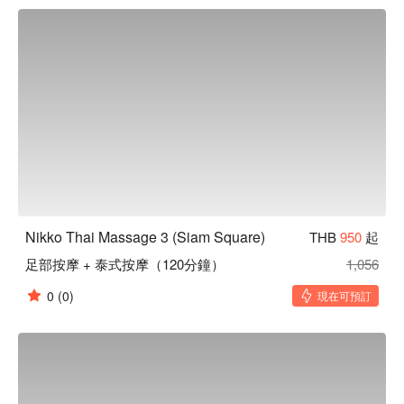
Nikko Thai Massage 3 的按摩師皆具有專業經驗，手技熟練且
力道到位。特別擅長傳統泰式古法，能有效針對久站或久坐後
的肌肉緊繃，為您緩解旅途中的疲勞。  

店家鄰近 BTS Siam 站，從出口步行約 5 分鐘即可抵達。位於
暹羅廣場中心地帶，周邊有多個大型購物中心如 MBK 
Center、Siam Paragon，逛街按摩都非常方便。  

Nikko Thai Massage 3 (Siam Square) 預約、Nikko Thai 
Massage 3 (Siam Square) 價格、Nikko Thai Massage 3 
(Siam Square) 優惠立刻查看⬇︎
Nikko Thai Massage 3 (Siam Square)
THB
950
起
足部按摩 + 泰式按摩（120分鐘）
1,056
0
(0)
現在可預訂