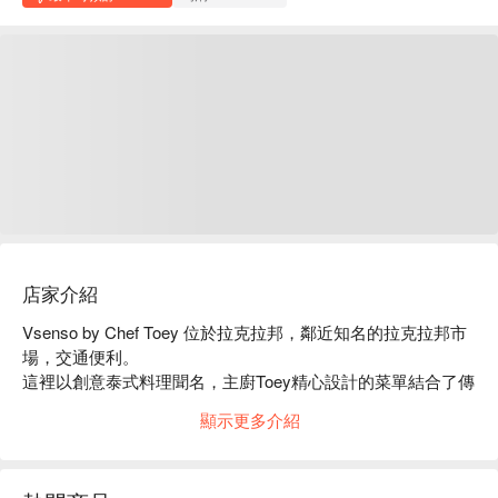
店家介紹
Vsenso by Chef Toey 位於拉克拉邦，鄰近知名的拉克拉邦市
場，交通便利。

這裡以創意泰式料理聞名，主廚Toey精心設計的菜單結合了傳
統與現代風味，深受食客喜愛。

顯示更多介紹
網路評價高達4.8顆星，顧客讚譽其新鮮食材和獨特口味，特
別適合家庭聚餐或朋友聚會。

無論是想品嚐地道泰菜，還是尋找舒適用餐環境，Vsenso都