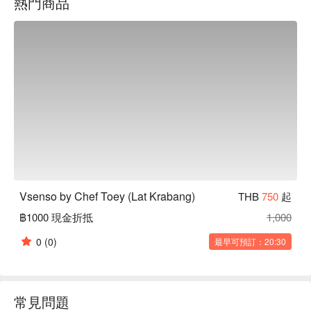
熱門商品
是理想選擇。

用 FunNow 預訂立即享優惠！
Vsenso by Chef Toey (Lat Krabang)
THB
750
起
฿1000 現金折抵
1,000
0
(0)
最早可預訂：20:30
常見問題