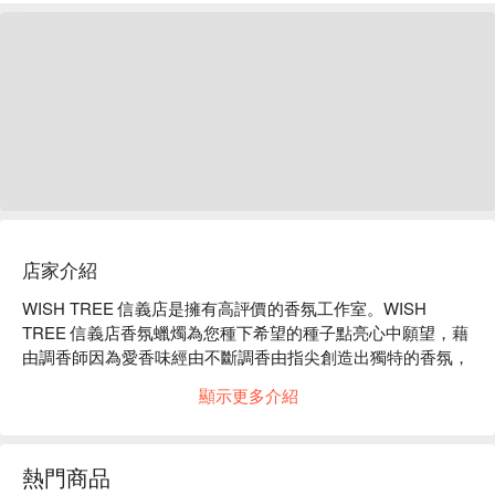
店家介紹
WISH TREE 信義店是擁有高評價的香氛工作室。WISH 
TREE 信義店香氛蠟燭為您種下希望的種子點亮心中願望，藉
由調香師因為愛香味經由不斷調香由指尖創造出獨特的香氛，
為您改變空間的氣氛及營造出不同的心情。

顯示更多介紹
WISH TREE 信義店體驗內容：香氛蠟燭、擴香瓶WISH 
TREE 信義店評價：Google 5 星、FunNow 5 星好評

WISH TREE 信義店推薦：交通便利，捷運永春站步行 5 分鐘
熱門商品
即可抵達。現場準備 70 幾種香氛精油，就是要讓味道挑惕的