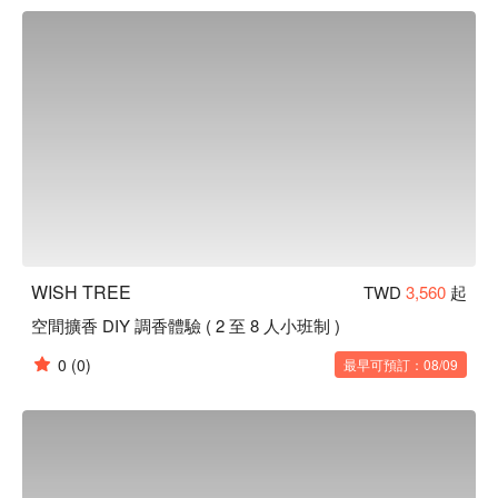
你，慢慢調配出專屬於你獨一無二的味道。

WISH TREE 信義店預約、價格立刻查看⬇︎
WISH TREE
TWD
3,560
起
空間擴香 DIY 調香體驗 ( 2 至 8 人小班制 )
0
(0)
最早可預訂：08/09