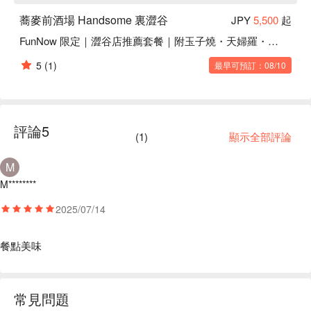
蕎麥前酒場 Handsome 裏澀谷
JPY
5,500
起
FunNow 限定｜澀谷店推薦套餐｜附玉子燒・天婦羅・手打蕎麥麵
5
(1)
最早可預訂：08/10
評論
5
(
1
)
顯示全部評論
M
M********
2025/07/14
餐點美味
常見問題