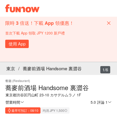
限時 3 倍送！下載 App 領優惠！
首次下載 App 領取 JPY 1200 新戶禮
使用 App
東京
/
蕎麥前酒場 Handsome 裏澀谷
1/6
餐廳 (Restaurant)
蕎麥前酒場 Handsome 裏澀谷
東京都渋谷区円山町 23-10 カサデルムラノ 1F
營業時間
5.0
·
評論 1
最早可預訂：08/10
均消 JPY 1,500