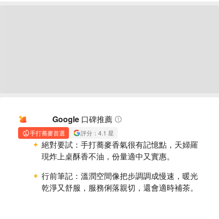
AI 摘要
Google 口碑推薦
手打蕎麥首選
評分：4.1 星
絕對要試：
手打蕎麥香氣很有記憶點，天婦羅
現炸上桌酥香不油，份量適中又實惠。
行前筆記：
溫潤空間像把步調調成慢速，暖光
乾淨又舒服，服務俐落親切，還會適時補茶。