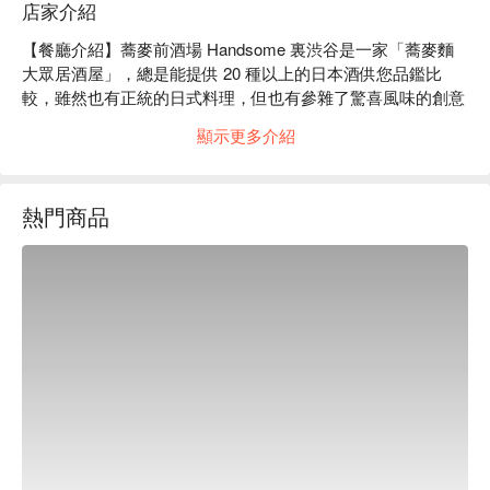
店家介紹
【餐廳介紹】蕎麥前酒場 Handsome 裏渋谷是一家「蕎麥麵
大眾居酒屋」，總是能提供 20 種以上的日本酒供您品鑑比
較，雖然也有正統的日式料理，但也有參雜了驚喜風味的創意
小菜，加上店員每天精心手打的「九一蕎麥麵」等等，到涉谷
顯示更多介紹
附近不妨將它放進口袋清單 ~

【招牌菜單】當天現打「蕎麥麵」搭配厚切鰹魚和鯖魚乾高
湯，以及海鮮丼、新鮮生魚片、酥炸雞肉捲。

熱門商品
【口碑好評】Google 4.2 星好評推薦⭐️

【更多推薦】位於澀谷的十字路口、MIYASHITA PARK、澀谷 
FUKURAS、中心街等地方都是您享用完美食後的值得一去的
東京觀光勝地。