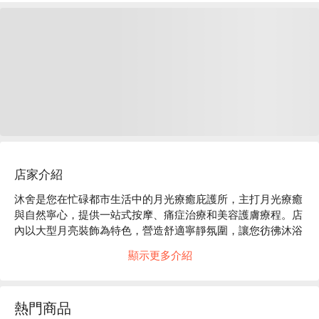
店家介紹
沐舍是您在忙碌都市生活中的月光療癒庇護所，主打月光療癒
與自然寧心，提供一站式按摩、痛症治療和美容護膚療程。店
內以大型月亮裝飾為特色，營造舒適寧靜氛圍，讓您彷彿沐浴
在月光下，全面放鬆身心。

顯示更多介紹
沐舍按摩推介：

a. 專業團隊：經驗豐富的泰籍按摩師、痛症理療師和專業美容
熱門商品
師，提供多樣化服務。
