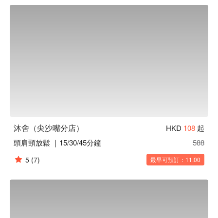
b. 交通方便：尖沙咀地鐵站 B1 出口走路 5 分鐘、The One 商
場走路 3 分鐘

尖沙咀按摩 - 沐舍立刻預訂
沐舍（尖沙嘴分店）
HKD
108
起
頭肩頸放鬆 ｜15/30/45分鐘
588
5
(7)
最早可預訂：11:00