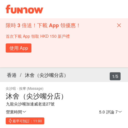
限時 3 倍送！下載 App 領優惠！
首次下載 App 領取 HKD 150 新戶禮
使用 App
香港
/
沐舍（尖沙嘴分店）
1/5
尖沙咀
·
按摩 (Massage)
沐舍（尖沙嘴分店）
九龍尖沙嘴加連威老道27號
營業時間
5.0
·
評論 7
最早可預訂：11:00