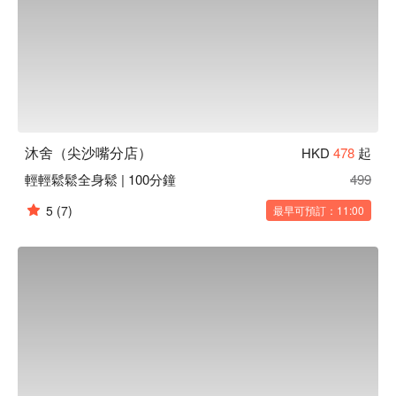
沐舍（尖沙嘴分店）
HKD
478
起
輕輕鬆鬆全身鬆 | 100分鐘
499
5
(7)
最早可預訂：11:00