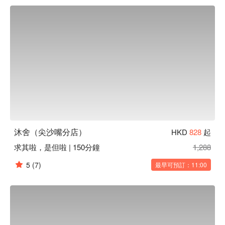
沐舍（尖沙嘴分店）
HKD
828
起
求其啦，是但啦 | 150分鐘
1,288
5
(7)
最早可預訂：11:00