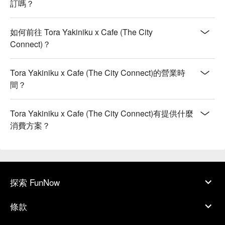
訂嗎？
如何前往 Tora Yakiniku x Cafe (The City
Connect)？
Tora Yakiniku x Cafe (The City Connect)的營業時
間？
Tora Yakiniku x Cafe (The City Connect)有提供什麼
消費方案？
探索 FunNow
條款