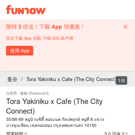
限時 3 倍送！下載 App 領優惠！
首次下載 App 領取 THB 300 新戶禮
使用 App
曼谷
/
Tora Yakiniku x Cafe (The City Connect)
1/8
拉普勞
·
餐廳 (Restaurant)
Tora Yakiniku x Cafe (The City
Connect)
55/88-89 หมู่บ้านซิตี้ คอนเนค กัลปพฤกษ์ หมู่ที่ 8 แขวง
บางขุนเทียน เขตจอมทอง กรุงเทพมหานคร 10150
營業時間
5.0
·
評論 3