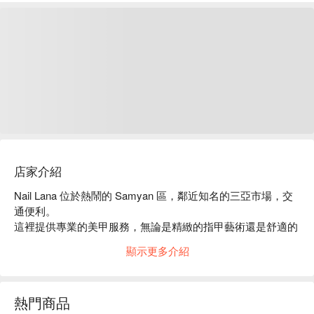
店家介紹
Nail Lana 位於熱鬧的 Samyan 區，鄰近知名的三亞市場，交
通便利。

這裡提供專業的美甲服務，無論是精緻的指甲藝術還是舒適的
手部護理，均能滿足您的需求。

顯示更多介紹
顧客對於店內的環境和服務態度給予高度評價，讓每位來訪者
都能感受到放鬆與愉悅。

無論是想要為特別場合增添亮點，還是日常護理，Nail Lana 
熱門商品
都是您的理想選擇。
