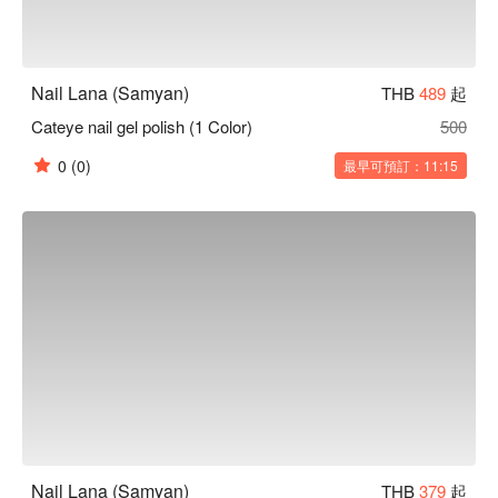
Nail Lana (Samyan)
THB
489
起
Cateye nail gel polish (1 Color)
500
0
(0)
最早可預訂：11:15
Nail Lana (Samyan)
THB
379
起