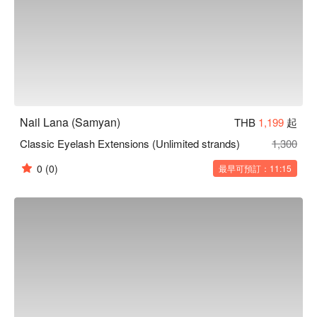
Nail Lana (Samyan)
THB
1,199
起
Classic Eyelash Extensions (Unlimited strands)
1,300
0
(0)
最早可預訂：11:15