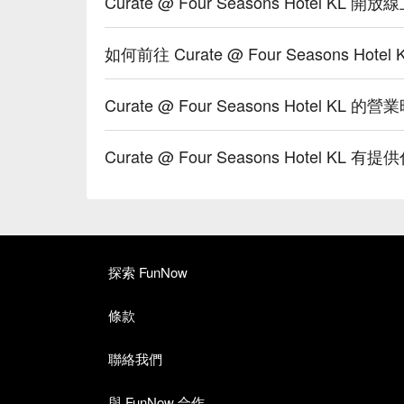
Curate @ Four Seasons Hotel KL 
如何前往 Curate @ Four Seasons Hotel 
Curate @ Four Seasons Hotel KL 的
Curate @ Four Seasons Hotel KL
探索 FunNow
條款
聯絡我們
與 FunNow 合作