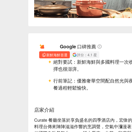
AI 摘要
Google 口碑推薦
新鮮海鮮首選
評分：4.1 星
絕對要試：
新鮮海鮮與多國料理一次
擇也很澎湃。
行前筆記：
優雅奢華空間配自然光與
餐過程輕鬆愉快。
店家介紹
Curate 餐廳坐落於享負盛名的四季酒店內，宏
料理台傳來陣陣滋滋作響的烹調聲，空氣中瀰漫著