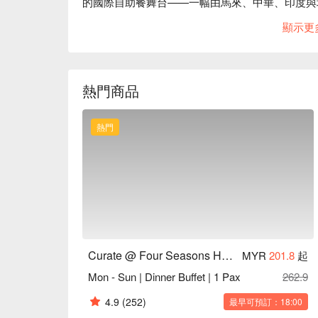
的國際自助餐舞台——一幅由馬來、中華、印度與
感官的精緻饗宴，吸引著時尚雅客，在吉隆坡市中
顯示更
無論是享用一頓簡便的晚餐，或是一個悠閒的夜晚
穿梭於互動式開放廚房之間，欣賞廚師在您眼前精
理。菜單更是充滿生命力，隨季節與節慶主題不斷
熱門商品
到訪都是一趟嶄新而令人興奮的美食探索。

🍽️ 精選推薦

熱門
・冰鎮海鮮 | 豐盛的冰鎮吧台，供應新鮮生蠔、鮮
・現切肉品區 | 現點現切完美烘烤的頂級肉品。

・馬來西亞叻沙 | 滋味濃郁、香氣撲鼻的椰奶咖
🥤 招牌飲品

・大紅花冰茶 | 靈感源於在地風情，以馬來西亞國
・香蘭香茅冰飲 | 芳香爽口，最適合熱帶氣候的消
Curate @ Four Seasons Hotel KL
MYR
201.8
起
⭐ Google 評分：4.4 分（來自 310 則評論）

Mon - Sun | Dinner Buffet | 1 Pax
262.9
適合舉辦盛大家庭聚會、精緻商務午餐，或享受一
4.9
(252)
最早可預訂：18:00