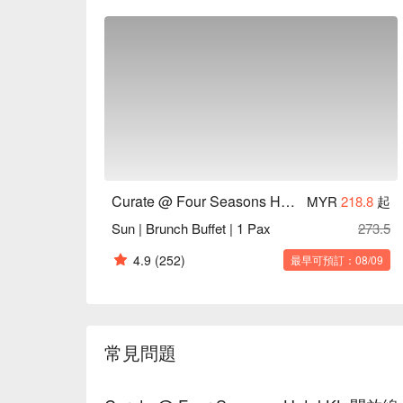
Curate @ Four Seasons Hotel KL
MYR
218.8
起
Sun | Brunch Buffet | 1 Pax
273.5
4.9
(252)
最早可預訂：08/09
常見問題