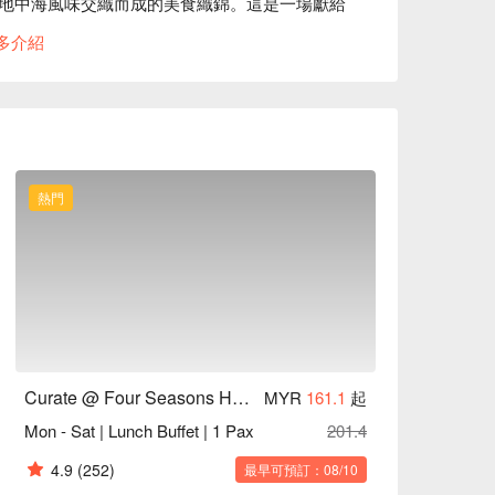
地中海風味交織而成的美食織錦。這是一場獻給
心享受難忘的用餐體驗。

多介紹
，這裡的體驗都將讓您回味無窮：

心烹製從濃郁的中東燒烤到精緻的泛亞特色料
變換，確保從齋戒月盛宴到週末早午餐，每一次
熱門
蝦與青口。

哩湯麵，可在現場料理台客製化您的專屬風味。

花沖泡的沁涼飲品。

暑聖品。

Curate @ Four Seasons Hotel KL
MYR
161.1
起
Mon - Sat | Lunch Buffet | 1 Pax
201.4
場奢華的週末饗宴。
4.9
(252)
最早可預訂：08/10