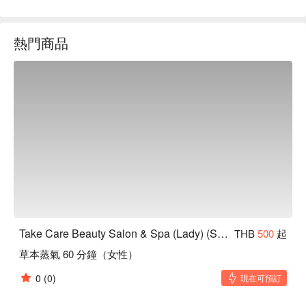
合想要放鬆身心的女性朋友們。

無論是日常護理還是特別場合的美容需求，Take Care Beauty 
熱門商品
Salon & Spa 都是您的理想選擇。

用 FunNow 預訂立即享優惠！
Take Care Beauty Salon & Spa (Lady) (Sukhumvit 35)
THB
500
起
草本蒸氣 60 分鐘（女性）
0
(0)
現在可預訂