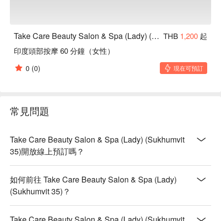
Take Care Beauty Salon & Spa (Lady) (Sukhumvit 35)
THB
1,200
起
印度頭部按摩 60 分鐘（女性）
0
(0)
現在可預訂
常見問題
Take Care Beauty Salon & Spa (Lady) (Sukhumvit
35)開放線上預訂嗎？
如何前往 Take Care Beauty Salon & Spa (Lady)
(Sukhumvit 35)？
Take Care Beauty Salon & Spa (Lady) (Sukhumvit