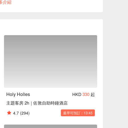
多介紹
程

惠資訊立刻查看⬇︎
Holy Holies
HKD
330
起
主題客房 2h｜佐敦自助時鐘酒店
4.7
(294)
最早可預訂：13:45