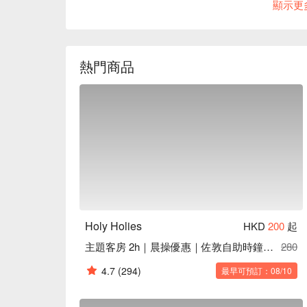
顯示更
Holy Holies推薦：距離佐敦地鐵站僅有2分鐘步行路
Holy Holies爆房、Holy Holies佐敦時鐘酒店優
熱門商品
Holy Holies
HKD
200
起
主題客房 2h｜晨操優惠｜佐敦自助時鐘酒店
280
4.7
(294)
最早可預訂：08/10