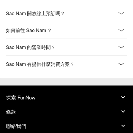
薄餅，包裹著鮮蝦、豬肉與爽脆豆芽。

Sao Nam 開放線上預訂嗎？
🥤 招牌飲品

・Vietnamese Drip Coffee | 濃郁香醇的咖啡，以傳統滴漏方式
如何前往 Sao Nam ？
萃取，佐以香甜煉乳。

・Lemongrass & Ginger Cooler | 一款自家調製的香茅薑味冰
飲，清新爽口，為您的餐點增添一抹沁涼。

Sao Nam 的營業時間？
⭐ Google 評分：4.4 分，來自 774 則評論

Sao Nam 有提供什麼消費方案？
適合溫馨的兩人約會、與好友的熱鬧相聚，或一場難忘的美食
之旅。
探索 FunNow
條款
聯絡我們