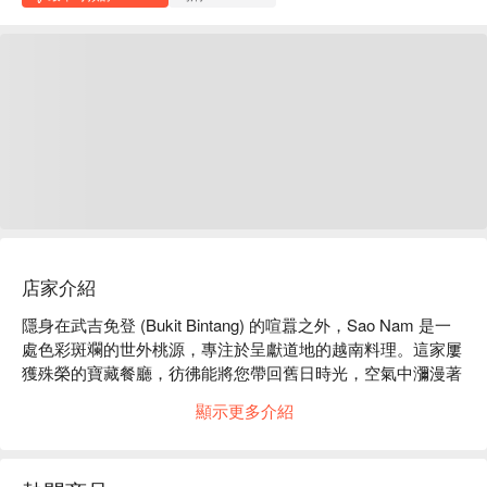
店家介紹
隱身在武吉免登 (Bukit Bintang) 的喧囂之外，Sao Nam 是一
處色彩斑斕的世外桃源，專注於呈獻道地的越南料理。這家屢
獲殊榮的寶藏餐廳，彷彿能將您帶回舊日時光，空氣中瀰漫著
主廚 Phan Minh Thien 廚房飄來的香茅與八角芬芳。充滿活力
顯示更多介紹
的藝術空間裡，迴盪著溫馨的私語，牆上掛滿燈籠與風格獨具
的裝飾。在這裡，傳統食譜巧妙融合了細膩的法國風情，並在
每一道精緻如畫的菜餚中完美體現，是您不容錯過的味蕾饗