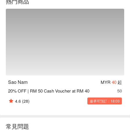
熱門商品
宴。

無論您是想享用一頓快速的晚餐，或是一個悠閒的夜晚，這裡
的獨特魅力都將讓您難以忘懷：

魅力盡在細節之處。細味傳奇的「山竹鮮蝦沙拉」，感受酸與
甜的完美交響；或是在一碗熱氣騰騰、濃郁芳香的「牛肉河
粉」中，尋找味蕾的慰藉。私密而充滿波希米亞風情的環境，
宛如一處珍藏的秘密基地，為清新且撫慰人心的風味，提供了
充滿活力的舞台。多年來，這裡已成為吉隆坡備受喜愛的用餐
地點。

🍽️ 精選推薦

・Mangosteen & Prawn Salad | 清爽的經典組合，融合了鮮甜
Sao Nam
MYR
40
起
山竹、老虎蝦與芬芳香草，風味獨具。

20% OFF | RM 50 Cash Voucher at RM 40
50
・Crispy Spring Rolls (Chả Giò) | 炸至金黃酥脆，內餡包裹著
鹹香的肉末與爽脆蔬菜。

4.6
(28)
最早可預訂：18:00
・Beef Noodle Soup (Phở Bò) | 濃郁芳香的湯頭經數小時慢火
熬煮，搭配軟嫩牛肉片與滑順河粉。

・Duck in Tamarind Sauce | 鮮嫩多汁的鴨胸，淋上酸甜開胃
的羅望子醬汁。

常見問題
・Vietnamese Sizzling Pancake (Bánh Xèo) | 香脆可口的越式