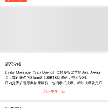
店家介紹
Dalitar Massage（Sala Daeng）位於曼谷繁華的Sala Daeng
區，鄰近著名的Silom商圈和BTS捷運站，交通便利。

店內提供多種專業按摩服務，包括泰式按摩、精油按摩及足底
按摩，讓您在繁忙的都市生活中獲得放鬆與舒緩。

顯示更多介紹
顧客對於Dalitar Massage的評價普遍良好，讚揚其專業技術和
舒適環境，非常適合想要放鬆身心的上班族、旅客及朋友聚
會。
