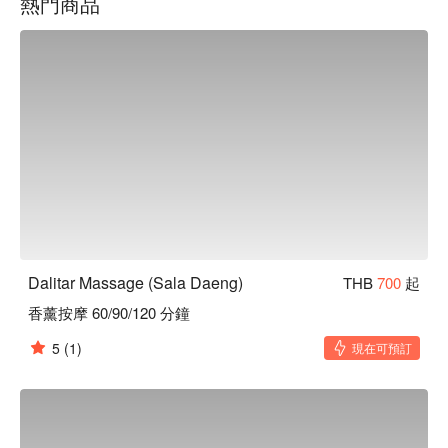
熱門商品
無論是短暫休息或長時間療癒，這裡都是理想選擇。

用 FunNow 預訂立即享優惠！
Dalitar Massage (Sala Daeng)
THB
700
起
香薰按摩 60/90/120 分鐘
5
(1)
現在可預訂