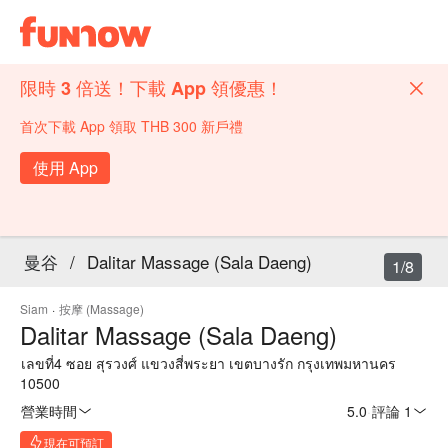
限時 3 倍送！下載 App 領優惠！
首次下載 App 領取 THB 300 新戶禮
使用 App
曼谷
/
Dalitar Massage (Sala Daeng)
1/8
Siam
·
按摩 (Massage)
Dalitar Massage (Sala Daeng)
เลขที่4 ซอย สุรวงศ์ แขวงสี่พระยา เขตบางรัก กรุงเทพมหานคร
10500
營業時間
5.0
·
評論 1
現在可預訂