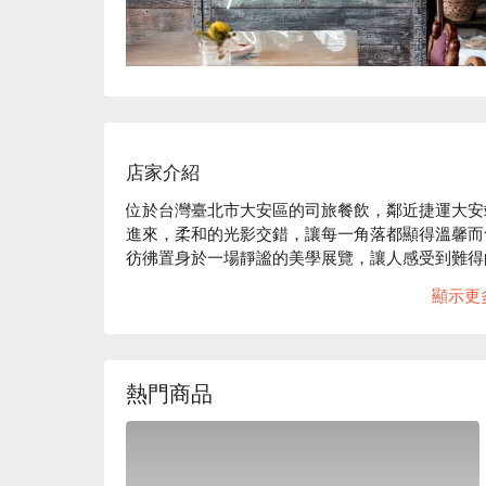
店家介紹
位於台灣臺北市大安區的司旅餐飲，鄰近捷運大安
進來，柔和的光影交錯，讓每一角落都顯得溫馨而
彷彿置身於一場靜謐的美學展覽，讓人感受到難得
黃金鯧，這些招牌元素如點綴這場聚會的完美催化
顯示更
🤩 玩樂情報

人均消費：店內低消為一人 1 份餐點，均消為 TWD 3
適合情境：日常餐廳、熱門餐廳、商業午餐、下午茶
熱門商品
貼心服務：親子友善、無麩質飲食友善

🍳 主廚推薦

【四喜開胃盤】多樣風味，讓味蕾驚喜不斷
