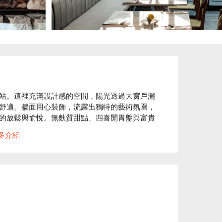
站。這裡充滿設計感的空間，陽光透過大窗戶灑
舒適。牆面用心裝飾，流露出獨特的藝術氛圍，
的放鬆與愉悅。無麩質甜點、四喜開胃盤與富貴
劑，昇華整體用餐與微醺體驗。

多介紹
00


