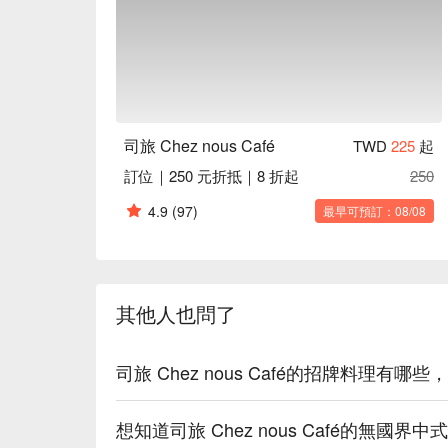
【富貴黃金鯧】外酥內嫩，鮮味十足

【砂鍋鰱魚頭】湯頭濃郁，魚肉鮮美

🍽️ 口碑必點

【鹿野山閹雞】肉質細嫩，香氣四溢

【糖醋鮮黃魚】酸甜適中，魚肉滑嫩

【紹興蒸大蝦】酒香撲鼻，蝦肉彈牙

司旅 Chez nous Café
TWD
225
起
訂位｜250 元折抵｜8 折起
250
🥤 特色飲品

【手沖咖啡】香氣濃郁，回甘悠長

4.9
(97)
最早可預訂：08/08
【精選茶飲】清香怡人，餘韻無窮

💡 未成年請勿飲酒；禁止酒駕
其他人也問了
司旅 Chez nous Café的招牌料理
想知道司旅 Chez nous Café的無