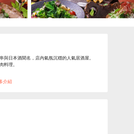
串與日本酒聞名，店內氣氛沉穩的人氣居酒屋。
肉料理。

早上現宰的雞肉一根一根串起，在最高級的備長
多介紹
！

和土雞料理合適的日本酒，備有 10 種以上酒
富，等您來品嚐。