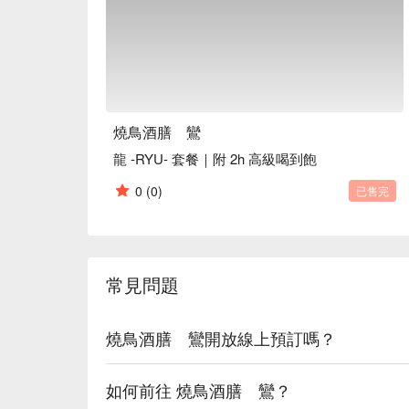
燒鳥酒膳 鸞
龍 ‐RYU‐ 套餐｜附 2h 高級喝到飽
0
(0)
已售完
常見問題
燒鳥酒膳 鸞開放線上預訂嗎？
如何前往 燒鳥酒膳 鸞？