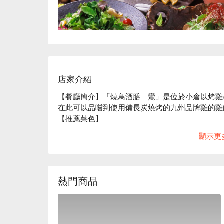
店家介紹
【餐廳簡介】「燒鳥酒膳　鸞」是位於小倉以烤雞
在此可以品嚐到使用備長炭燒烤的九州品牌雞的雞
【推薦菜色】

烤雞串：使用當天早上現宰的講究烤雞串，將每天
顯示更
炭上細火慢烤，提供給您沒有腥味的極致美味。

手工鹽味雞肉丸：越嚼肉汁越 Juicy！本店必點菜色
【優質食材】

主廚嚴選日本酒：主廚會根據季節而嚴選出與烤雞串
熱門商品
品，不論是口味偏甜、偏烈還是清爽口感等種類豐