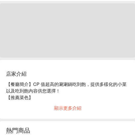
店家介紹
【餐廳簡介】CP 值超高的涮涮鍋吃到飽，提供多樣化的小菜
以及吃到飽內容供您選擇！

【推薦菜色】

黑毛和牛涮涮鍋：使用門司的上等肉質黑毛和牛，讓您大啖美
顯示更多介紹
味肉品。

和食吃到飽：提供 13 種壽司以及豐富小菜吃到飽，不論是姊
妹聚會還是聚餐都非常適合！

熱門商品
【店内氛圍】非常適合家族聚餐、帶小朋友的媽媽會，以及學