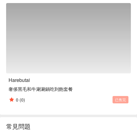
生族群使用。此外本店還備有看得到海景的下挖式暖桌席，沉
穩的氛圍讓您輕鬆享受美食。
Harebutai
奢侈黑毛和牛涮涮鍋吃到飽套餐
0
(0)
已售完
常見問題