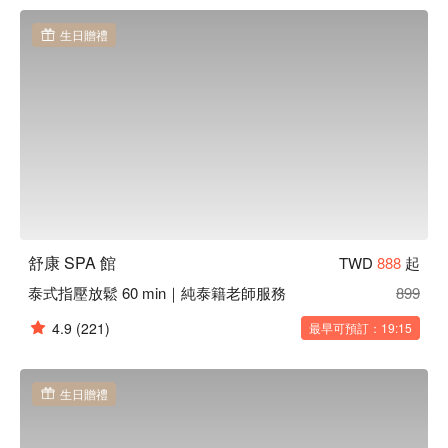
亮，服務多元，廣受台北都會區的顧客喜愛。

舒康 SPA 館預約、舒康 SPA 館價格、舒康 SPA 館優惠立刻
生日贈禮
查看⬇︎
舒康 SPA 館
TWD
888
起
泰式指壓放鬆 60 min｜純泰籍老師服務
899
4.9
(221)
最早可預訂：19:15
生日贈禮