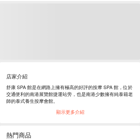
店家介紹
舒康 SPA 館是在網路上擁有極高的好評的按摩 SPA 館，位於
交通便利的南港展覽館捷運站旁，也是南港少數擁有純泰籍老
師的泰式養生按摩會館。

舒康 SPA 館評價：Google 5 星好評、平台 5 星好評

顯示更多介紹
舒康 SPA 館的師傅各個擁有 10 年以上的泰式按摩專業技術，
提供給您純正泰式的按摩舒壓品質。

舒康 SPA 館距離捷運南港展覽館 5 號出口步行約 5 分鐘，開
熱門商品
車族也可將車停在南港展覽館地下停車場。店內空間寬敞明