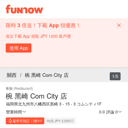
限時 3 倍送！下載 App 領優惠！
首次下載 App 領取 JPY 1200 新戶禮
使用 App
關西
/
椀 黑崎 Com City 店
1/5
餐廳 (Restaurant)
椀 黑崎 Com City 店
福岡県北九州市八幡西区黒崎 3 - 15 - 3 コムシティ1F
營業時間
0.0
·
評論 0
最早可預訂：08/11
均消 JPY 3,500