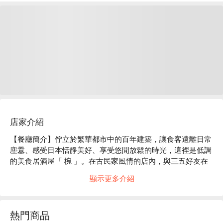
店家介紹
【餐廳簡介】佇立於繁華都市中的百年建築，讓食客遠離日常
塵囂、感受日本恬靜美好、享受悠閒放鬆的時光，這裡是低調
的美食居酒屋「 椀 」。在古民家風情的店內，與三五好友在
隱密的包廂中，大啖創意和風現代料理吧！

顯示更多介紹
【店家氛圍】「美食居酒屋 椀」的裝潢概念是營造出 “ 100 年
前的日本古民房 ” 的復古氣氛。使用木質建材及暖色系照明，
再以細竹及和服腰帶等材料裝飾店內，打造出純和風的用餐空
熱門商品
間。在匠人精心設計的沈穩日式氛圍中，以美酒佳餚招待來