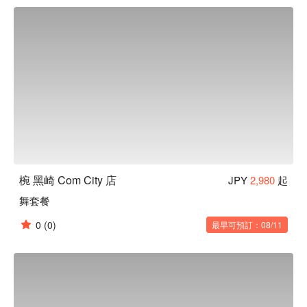
客、帶您品味日常之美。此外，如同店名「 椀 」（ 碗 ）一
樣，本店對於餐具也十分講究。店內部分餐具來自櫪木縣的純
手工益子燒，與餐廳裝潢完美結合，更襯托料理美味。

【招牌菜色】

餐前沙拉：本店提供的餐前沙拉可免費續盤，還有多種口味沙
拉醬任選搭配。飯前先用蔬菜墊肚子，可以減緩身體對醣分的
吸收，抑制血糖值急遽上升或過度攝取醣分。

陶杯裝啤酒：啤酒以陶瓷杯提供，用嚴選的杯子和益子燒的餐
盤為美食加分，帶給來客別有一番風味的用餐體驗。

一天一碗味噌湯：餐點最後會招待每人一碗味噌湯，湯中含有
的大豆蛋白可以溶解血液中的膽固醇，讓血管更健康喔！
椀 黑崎 Com City 店
JPY
2,980
起
舞套餐
0
(0)
最早可預訂：08/11