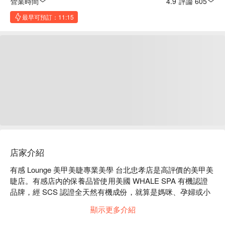
營業時間
4.9
·
評論 605
最早可預訂：11:15
店家介紹
有感 Lounge 美甲美睫專業美學 台北忠孝店是高評價的美甲美
睫店。有感店內的保養品皆使用美國 WHALE SPA 有機認證
品牌，經 SCS 認證全天然有機成份，就算是媽咪、孕婦或小
孩也能安心使用。

顯示更多介紹
有感評價：Google 4.9 星、FunNow 5 星好評

有感服務：手部足部凝膠保養、美睫、熱蠟除毛等服務。
