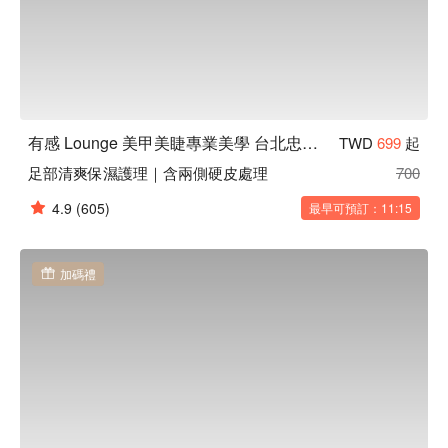
有感 Lounge 美甲美睫專業美學 台北忠孝店
TWD
699
起
足部清爽保濕護理｜含兩側硬皮處理
700
4.9
(605)
最早可預訂：11:15
加碼禮