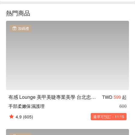
有感推薦：有感全店用醫療級高溫高壓殺菌鍋消毒，讓顧客放
熱門商品
心也安心。店內也有提供茶點給顧客使用，給您體驗有感的專
屬貼心服務。

有感 Lounge 美甲美睫專業美學 台北忠孝店預約、有感 
加碼禮
Lounge 美甲美睫專業美學 台北忠孝店價格立刻查看⬇︎
有感 Lounge 美甲美睫專業美學 台北忠孝店
TWD
599
起
手部柔嫩保濕護理
600
4.9
(605)
最早可預訂：11:15