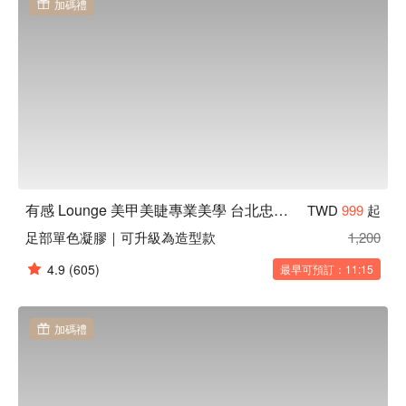
加碼禮
有感 Lounge 美甲美睫專業美學 台北忠孝店
TWD
999
起
足部單色凝膠｜可升級為造型款
1,200
4.9
(605)
最早可預訂：11:15
加碼禮