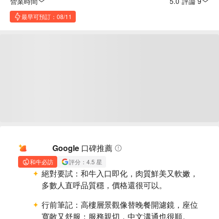
營業時間
5.0
·
評論 9
最早可預訂：08/11
AI 摘要
Google 口碑推薦
和牛必訪
評分：4.5 星
絕對要試：
和牛入口即化，肉質鮮美又軟嫩，
多數人直呼品質穩，價格還很可以。
行前筆記：
高樓層景觀像替晚餐開濾鏡，座位
寬敞又舒服；服務親切，中文溝通也很順。