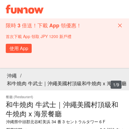
限時 3 倍送！下載 App 領優惠！
首次下載 App 領取 JPY 1200 新戶禮
使用 App
沖繩
/
和牛燒肉 牛武士｜沖繩美國村頂級和牛燒肉 x 海景餐廳
1/9
餐廳 (Restaurant)
和牛燒肉 牛武士｜沖繩美國村頂級和
牛燒肉 x 海景餐廳
沖縄県中頭郡北谷町美浜 34 番 3 セントラルタワー 6 F