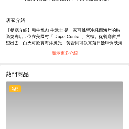
店家介紹
【餐廳介紹】和牛燒肉 牛武士 是一家可眺望沖繩西海岸的時
尚燒肉店，位在美國村「 Depot Central 」六樓。從餐廳窗戶
望出去，白天可欣賞海洋風光、黃昏則可觀賞落日餘暉倒映海
面的絕美景色。夜晚美國村點燈後更是浪漫，此時邊享用上等
顯示更多介紹
和牛，可謂極致奢侈。預約可要趁早唷！

【嚴選食材】店家特別注重食材選品，牛肉只提供高級和牛，
讓每一口都是奢華的舌尖享受。

熱門商品
【口碑好評】Google 4.5 星 ⭐️ 超過 247 人好評推薦 ：「超級
無敵好吃，第一次來沖繩，就吃到這麼好吃的和牛燒肉真的很
讚😍服務人員超級友善！！！很開心遇到這麼熱情的講中文的
熱門
服務人員。景好看！牛肉超級讚！服務人員也超級無敵讚！很
棒的體驗！推推大家來沖繩一定要試試！」

【更多推薦】「和牛燒肉 牛武士」很適合在安排北谷觀光的
當天前往，店家地處美國村相對較高的建築物中，可以眺望到
彷彿珠寶盒般閃閃發亮的夜景。在這裡，與摯愛的人一起享用
高級和牛，度過美好的時光吧！