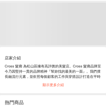
店家介紹
Cross 髮廊 為松山區擁有高評價的美髮店。Cross 髮廊品牌至
今乃因堅持一貫的品牌精神『幫妳找的最美的一面』。我們擅
長融流行元素，並依照每個顧客的工作與穿搭設計打造在平時
自己也能輕鬆整理的髮型，也將最真誠待友待客的心與不斷精
顯示更多介紹
進創新技術，創造舒適、放鬆的環境，給予顧客一個歸屬感、
安全感的專業沙龍，客製化專屬你的髮型風格 ，造就個人不
凡的價值。

熱門商品
Cross 髮廊：Google 5 星、平台 5 星好評
