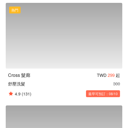
Cross 髮廊 預約、價格立刻查看⬇︎
熱門
Cross 髮廊
TWD
299
起
舒壓洗髮
300
4.9
(131)
最早可預訂：08/10