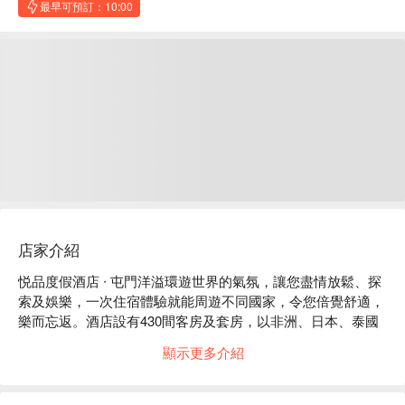
最早可預訂：10:00
店家介紹
悦品度假酒店 ∙ 屯門洋溢環遊世界的氣氛，讓您盡情放鬆、探
索及娛樂，一次住宿體驗就能周遊不同國家，令您倍覺舒適，
樂而忘返。酒店設有430間客房及套房，以非洲、日本、泰國
及希臘風格裝飾，另有愉悦溫韾的家庭客房，令度假住宿更添
顯示更多介紹
姿彩。酒店為無煙酒店，所有房間均配備免費無線上網及智能
電視，讓您無論何時都可以輕鬆與家人及世界保持聯繫。