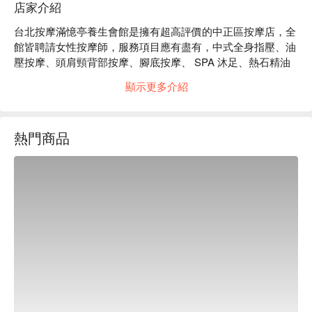
店家介紹
台北按摩滿憶亭養生會館是擁有超高評價的中正區按摩店，全
館皆聘請女性按摩師，服務項目應有盡有，中式全身指壓、油
壓按摩、頭肩頸背部按摩、腳底按摩、 SPA 沐足、熱石精油
按摩、臉部粉刺護理等等，給你全方位的放鬆保養。

顯示更多介紹
滿憶亭養生會館評價：Google 4.9 星、平台 4.9 星好評

滿憶亭養生會館全女性的芳療師們，專業、親切、貼心且擁有
多年經驗，能針對每個客人的需求進行課程，人不但變得更美
熱門商品
麗，壓力也都咻咻飛往九霄雲外。

滿憶亭養生會館裝潢明亮乾淨又舒適，專屬的空間讓人很有安
全感，輕柔的音樂、柔和的燈光，在精油芬芳中放鬆身心超舒
壓。

台北按摩滿憶亭養生會館預約、台北按摩滿憶亭養生會館價
格、台北按摩滿憶亭養生會館優惠立刻查看⬇︎