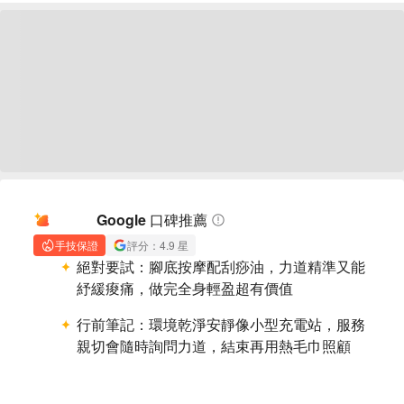
AI 摘要
Google 口碑推薦
手技保證
評分：4.9 星
絕對要試：
腳底按摩配刮痧油，力道精準又能
紓緩痠痛，做完全身輕盈超有價值
行前筆記：
環境乾淨安靜像小型充電站，服務
親切會隨時詢問力道，結束再用熱毛巾照顧