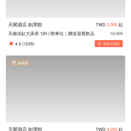
天閣酒店 劍潭館
TWD
3,000
起
天緻浴缸大床房 12h | 附車位｜贈送迎賓飲品
12,000
4.9
(1235)
現在可預訂
加碼禮
天閣酒店 劍潭館
TWD
4,200
起