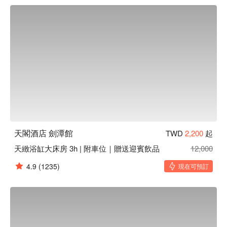
潭館休息方案立刻查看⬇︎
天閣酒店 劍潭館
TWD
2,200
起
天緻浴缸大床房 3h | 附車位｜贈送迎賓飲品
12,000
4.9
(1235)
現在可預訂