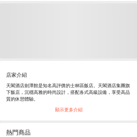
店家介紹
天閣酒店劍潭館是知名高評價的士林區飯店。天閣酒店集團旗
下飯店，沉穩高雅的時尚設計，搭配各式高級設備，享受高品
質的休憩體驗。

天閣酒店評價：Google 4.4 星、平台 4.9 星好評推薦

顯示更多介紹
天閣酒店推薦：距離捷運劍潭站約 3 分鐘步行時間。鄰近士林
夜市，享受美食零距離。提供健身房、室外泳池、公共休息
區、外幣兌換服務等。

熱門商品
天閣酒店劍潭館優惠、天閣酒店劍潭館住宿方案、天閣酒店劍