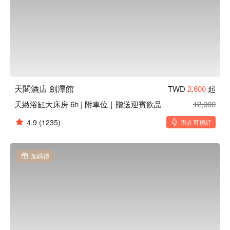
天閣酒店 劍潭館
TWD
2,600
起
天緻浴缸大床房 6h | 附車位｜贈送迎賓飲品
12,000
4.9
(1235)
現在可預訂
加碼禮