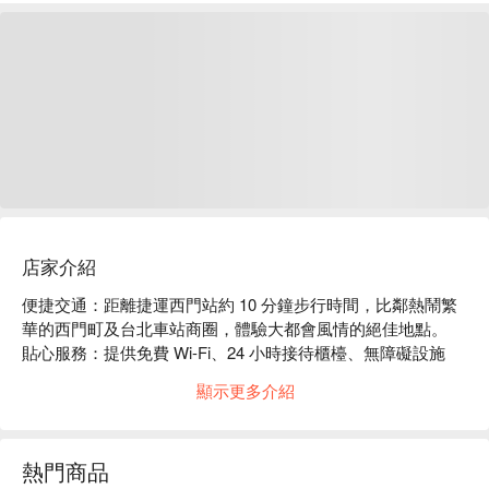
店家介紹
便捷交通：距離捷運西門站約 10 分鐘步行時間，比鄰熱鬧繁
華的西門町及台北車站商圈，體驗大都會風情的絕佳地點。

貼心服務：提供免費 Wi-Fi、24 小時接待櫃檯、無障礙設施
等。

顯示更多介紹
主題風格：雅緻溫馨的房型，簡約時尚的設計，鬧中取靜的一
方天地。拖著疲憊身軀入住時就像遊子返家般親切自在。洗淨
身心，躺在柔軟的大床上，為明日的自己預作更幸福的準備。
熱門商品