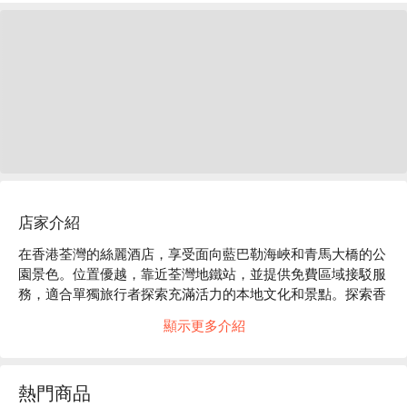
店家介紹
在香港荃灣的絲麗酒店，享受面向藍巴勒海峽和青馬大橋的公
園景色。位置優越，靠近荃灣地鐵站，並提供免費區域接駁服
務，適合單獨旅行者探索充滿活力的本地文化和景點。探索香
港荃灣充滿活力的街區，適合單獨冒險者。發現傳統與現代景
顯示更多介紹
點、山景、購物中心和本地市場。入住絲麗酒店，享受現代化
的客房、空調、Wi-Fi和豪華洗浴用品。享用外帶早餐，在設
備齊全的酒吧放鬆。
熱門商品