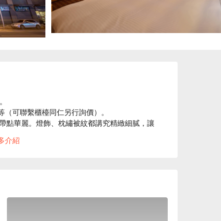
。

等（可聯繫櫃檯同仁另行詢價）。

帶點華麗。燈飾、枕繡被紋都講究精緻細膩，讓
多介紹