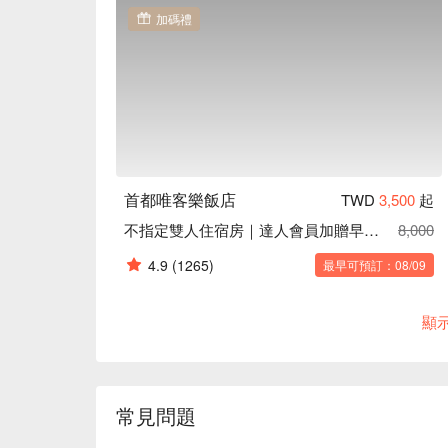
加碼禮
首都唯客樂飯店
TWD
3,500
起
不指定雙人住宿房｜達人會員加贈早餐兩客
8,000
4.9
(1265)
最早可預訂：08/09
顯
常見問題