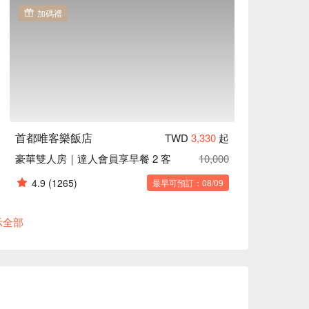
加碼禮
首都唯客樂飯店
TWD
3,330
起
豪華雙人房｜達人會員享早餐 2 客
10,000
4.9
(1265)
最早可預訂：08/09
示全部