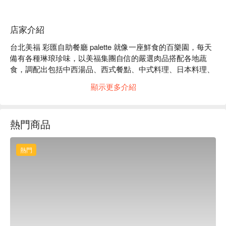
店家介紹
台北美福 彩匯自助餐廳 palette 就像一座鮮食的百樂園，每天
備有各種琳琅珍味，以美福集團自信的嚴選肉品搭配各地蔬
食，調配出包括中西湯品、西式餐點、中式料理、日本料理、
異國料理、燒烤區、甜點與飲料吧，讓自然的好吃，轉化為生
顯示更多介紹
活的愉快能量。  

台北美福 彩匯自助餐廳 palette 評價：Google 4.1 星推薦  

台北美福 彩匯自助餐廳 palette 推薦：近劍南路站，步行約 3 
熱門商品
分鐘。  

台北美福 彩匯自助餐廳 palette 訂位、鳶園優惠資訊立刻查看
⬇︎
熱門