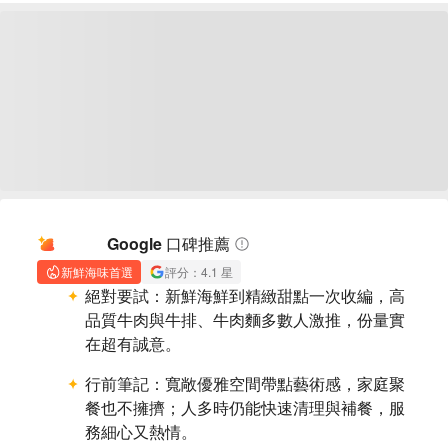
AI 摘要
Google 口碑推薦
新鮮海味首選
評分：4.1 星
絕對要試：
新鮮海鮮到精緻甜點一次收編，高
品質牛肉與牛排、牛肉麵多數人激推，份量實
在超有誠意。
行前筆記：
寬敞優雅空間帶點藝術感，家庭聚
餐也不擁擠；人多時仍能快速清理與補餐，服
務細心又熱情。