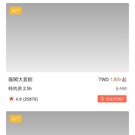
艦館休息方案立刻查看⬇︎

營業人名稱：登峰旅館股份有限公司

熱門
統一編號：27316811
薇閣大直館
TWD
1,800
起
時尚房 2.5h
2,100
4.9
(25876)
現在可預訂
熱門