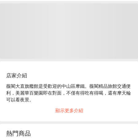
店家介紹
薇閣大直旗艦館是受歡迎的中山區摩鐵。薇閣精品旅館交通便
利，美麗華百樂園即在對面，不僅有得吃有得喝，還有摩天輪
可以看夜景。

薇閣精品旅館評價：Google 4.2 星、平台 用戶 4.9 星好評推薦

顯示更多介紹
薇閣精品旅館推薦：步行 5 分鐘即可到達捷運劍南站。斥資 
10 億打造的設計旅館，共有 40 幾種風格任君挑選，住宿更提
供免費泊車服務。

熱門商品
薇閣大直旗艦館優惠、薇閣大直旗艦館住宿方案、薇閣大直旗