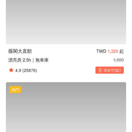
薇閣大直館
TWD
1,320
起
漂亮房 2.5h｜無車庫
1,600
4.9
(25876)
現在可預訂
熱門