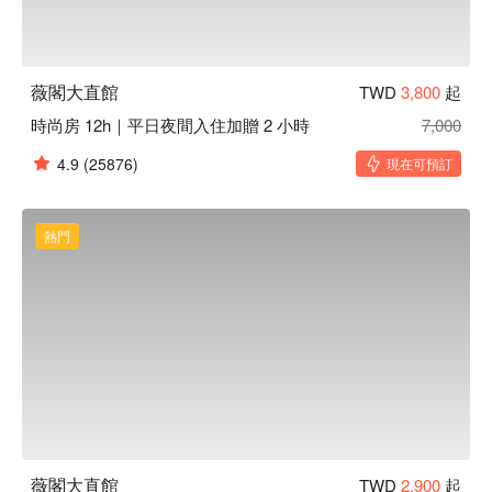
薇閣大直館
TWD
3,800
起
時尚房 12h｜平日夜間入住加贈 2 小時
7,000
4.9
(25876)
現在可預訂
熱門
薇閣大直館
TWD
2,900
起