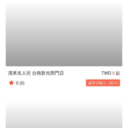
漢來名人坊 台南新光西門店
TWD
0
起
0
(0)
最早可预订：08/10