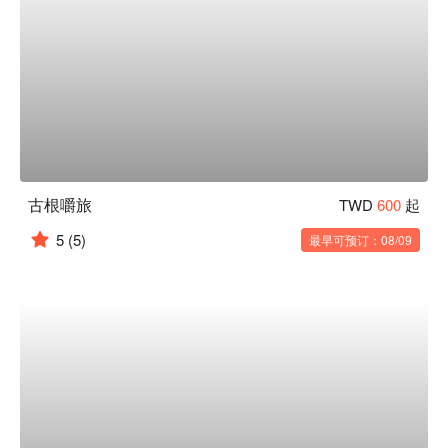
古根嚼旅
TWD
600
起
5
(5)
最早可预订：08/09