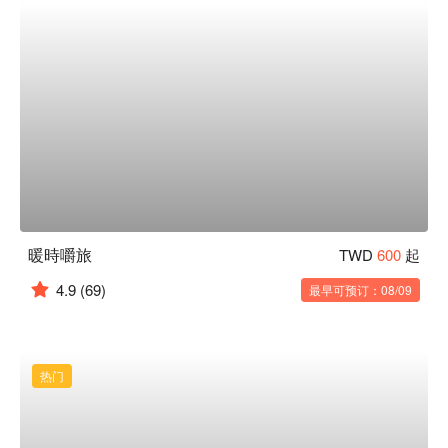
暖時嚼旅
TWD
600
起
4.9
(69)
最早可预订：08/09
热门