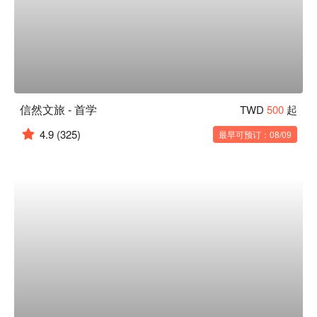
信然文旅 - 首学
TWD
500
起
4.9
(325)
最早可预订：08/09