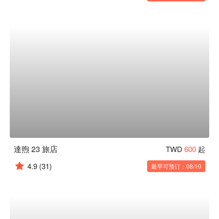
達煦 23 旅店
TWD
600
起
4.9
(31)
最早可预订：08/10