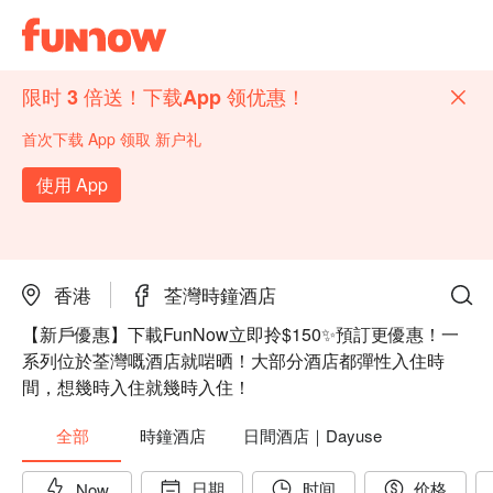
限时 3 倍送！下载App 领优惠！
首次下载 App 领取 新户礼
使用 App
香港
荃灣時鐘酒店
【新戶優惠】下載FunNow立即拎$150✨預訂更優惠！一
系列位於荃灣嘅酒店就啱晒！大部分酒店都彈性入住時
間，想幾時入住就幾時入住！
全部
時鐘酒店
日間酒店｜Dayuse
日期
时间
价格
Now