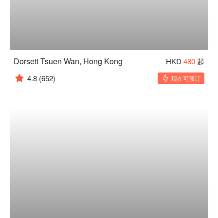
Dorsett Tsuen Wan, Hong Kong
HKD
480
起
4.8
(652)
现在可预订