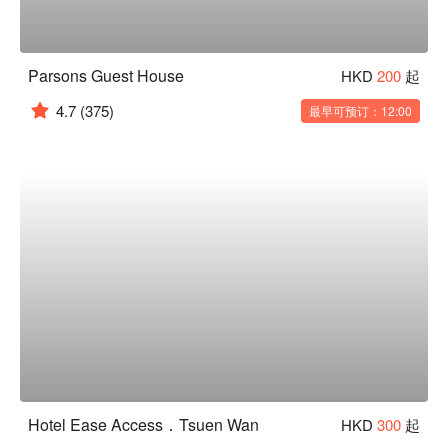
Parsons Guest House
HKD
200
起
4.7
(375)
最早可预订：12:00
Hotel Ease Access．Tsuen Wan
HKD
300
起