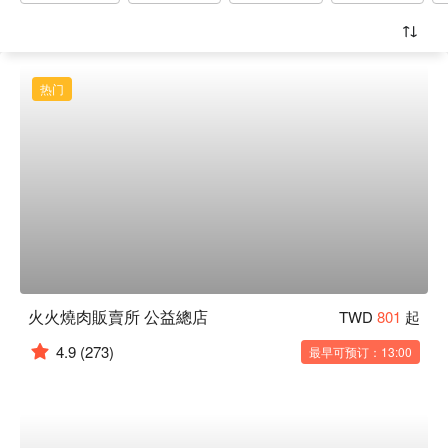
热门
火火燒肉販賣所 公益總店
TWD
801
起
4.9
(273)
最早可预订：13:00