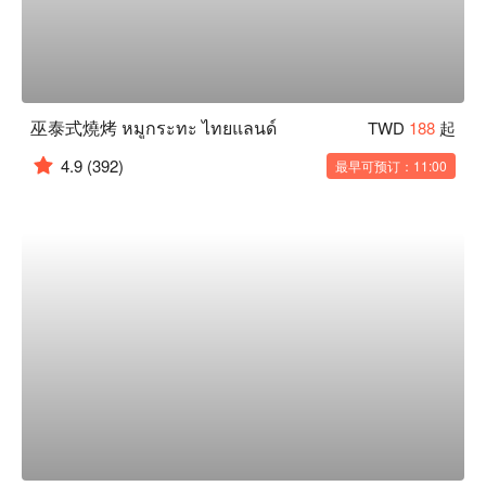
巫泰式燒烤 หมูกระทะ ไทยแลนด์
TWD
188
起
4.9
(392)
最早可预订：11:00