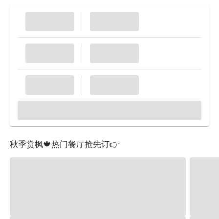
秋季赏枫🍁热门餐厅抢先订👉