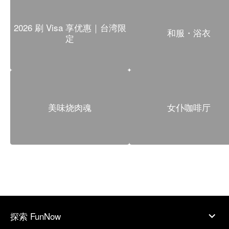
2026 刷 Visa 享优惠｜台湾限
和服・浴衣
定
美味烧肉魂
女仆咖啡厅
探索 FunNow