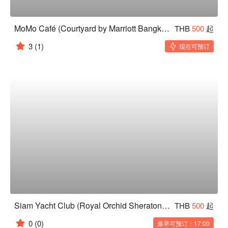
MoMo Café (Courtyard by Marriott Bangkok)
THB
500
起
3
(1)
现在可预订
Siam Yacht Club (Royal Orchid Sheraton Riverside Hotel Bangkok)
THB
500
起
0
(0)
最早可预订：17:00