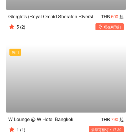
Giorgio's (Royal Orchid Sheraton Riverside Hotel Bangkok)
THB
500
起
5
(2)
现在可预订
热门
W Lounge @ W Hotel Bangkok
THB
790
起
1
(1)
最早可预订：17:30