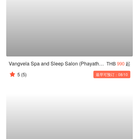
Vangvela Spa and Sleep Salon (Phayathai)
THB
990
起
5
(5)
最早可预订：08/10