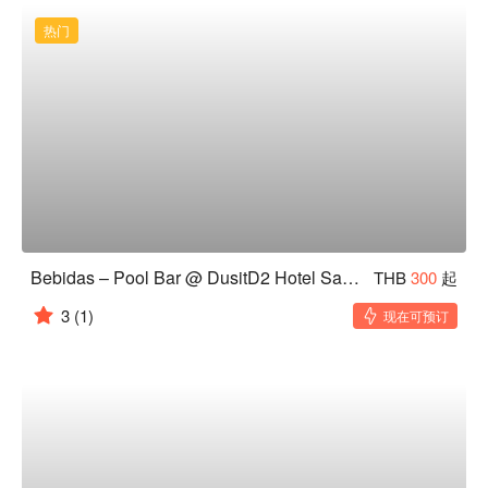
热门
Bebidas – Pool Bar @ DusitD2 Hotel Samyan Bangkok
THB
300
起
3
(1)
现在可预订