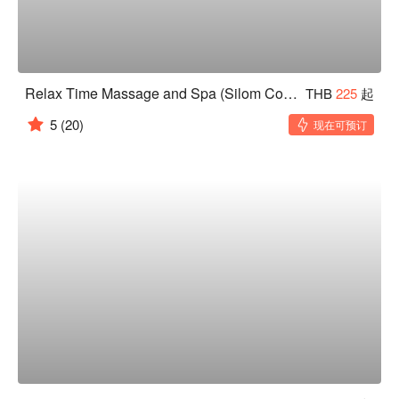
Relax Time Massage and Spa (Silom Complex)
THB
225
起
5
(20)
现在可预订