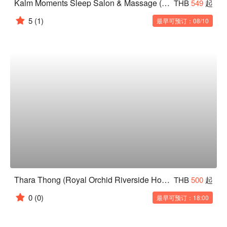
Kalm Moments Sleep Salon & Massage (Saint Louis)
THB
549
起
5
(1)
最早可预订：08/10
Thara Thong (Royal Orchid Riverside Hotel Bangkok)
THB
500
起
0
(0)
最早可预订：18:00