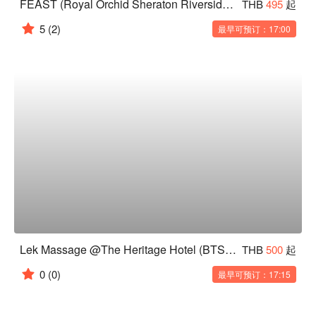
FEAST (Royal Orchid Sheraton Riverside Hotel Bangkok)
THB
495
起
5
(2)
最早可预订：17:00
Lek Massage @The Heritage Hotel (BTS Chong Nonsri)
THB
500
起
0
(0)
最早可预订：17:15