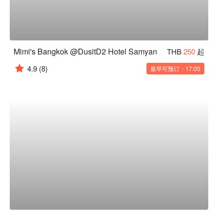
Mimi's Bangkok @DusitD2 Hotel Samyan
THB
250
起
4.9
(8)
最早可预订：17:00