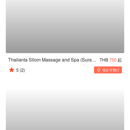
Thailanta Silom Massage and Spa (Surawong)
THB
750
起
5
(2)
现在可预订