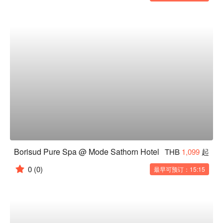
Borisud Pure Spa @ Mode Sathorn Hotel
THB
1,099
起
0
(0)
最早可预订：15:15