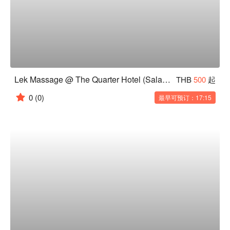
Lek Massage @ The Quarter Hotel (Saladaeng)
THB
500
起
0
(0)
最早可预订：17:15