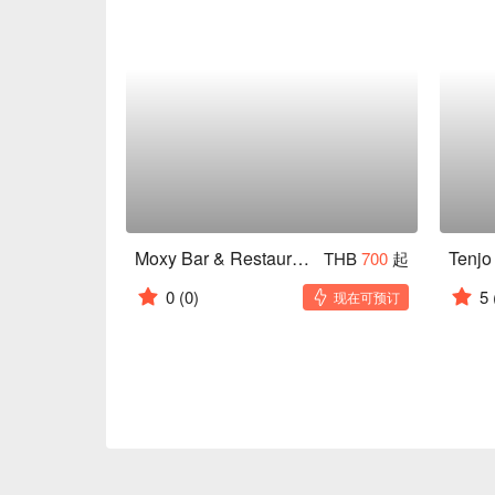
Moxy Bar & Restaurant (Ratchaprasong)
Tenjo
THB
700
起
0
(0)
5
现在可预订