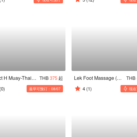
Project H Muay-Thai Gym (Samyan Mitrtown)
Lek Foot Massage (Siam Square)
THB
375
起
THB
(0)
4
(1)
最早可预订：08/07
现在