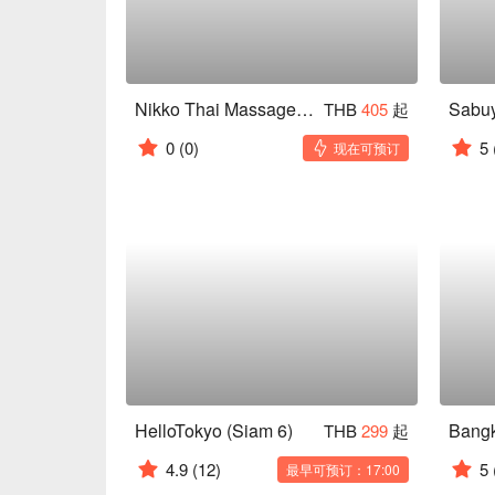
Nikko Thai Massage 3 (Siam Square)
THB
405
起
0
(0)
5
现在可预订
HelloTokyo (Siam 6)
Bangk
THB
299
起
4.9
(12)
5
最早可预订：17:00