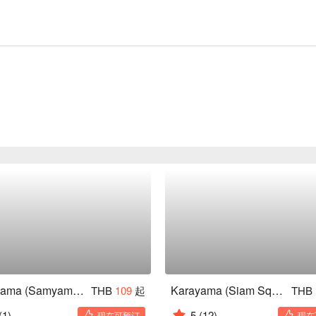
Karayama (Samyam Mitrtown)
Karayama (Siam Square One)
THB
109
起
THB
(1)
5
(12)
现在可预订
现在