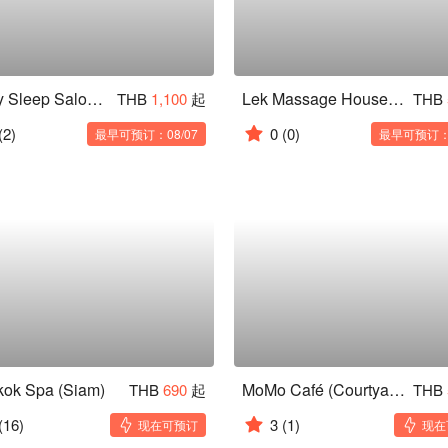
Sabuy Sleep Salon (Siam Square 3)
Lek Massage House (BTS National Stadium)
THB
1,100
起
THB
(2)
0
(0)
最早可预订：08/07
最早可预订：1
ok Spa (Siam)
MoMo Café (Courtyard by Marriott Bangkok)
THB
690
起
THB
(16)
3
(1)
现在可预订
现在