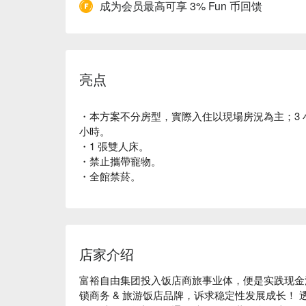
成为会员最高可享 3% Fun 币回馈
亮点
・本方案不分房型，實際入住以現場房況為主；3 小時
小時。
・1 張雙人床。
・禁止攜帶寵物。
・全館禁菸。
店家介绍
富裕自由集团投入饭店商旅事业体，便是实践现金
锁商务 & 旅游饭店品牌，诉求稳定性发展成长！