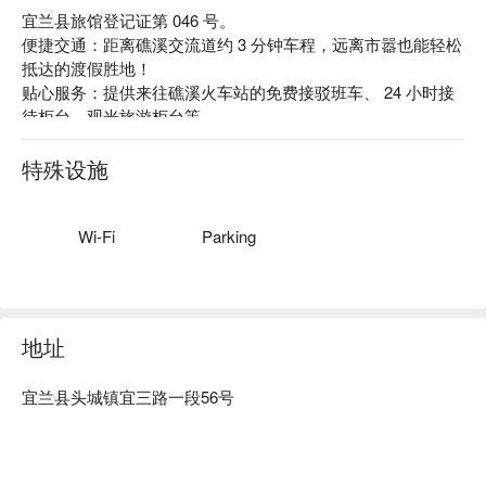
宜兰县旅馆登记证第 046 号。

便捷交通：距离礁溪交流道约 3 分钟车程，远离市嚣也能轻松
抵达的渡假胜地！

贴心服务：提供来往礁溪火车站的免费接驳班车、 24 小时接
待柜台、观光旅游柜台等。

主题风格：拥有私人小庭园的 villa 房、眺望山景的饭店客房，
让您远离喧嚣的城市享受宁静悠闲的时光。优美的渡假环境及
特殊设施
亲切的招待人员让和风大获好评。
Wi-Fi
Parking
地址
宜兰县头城镇宜三路一段56号