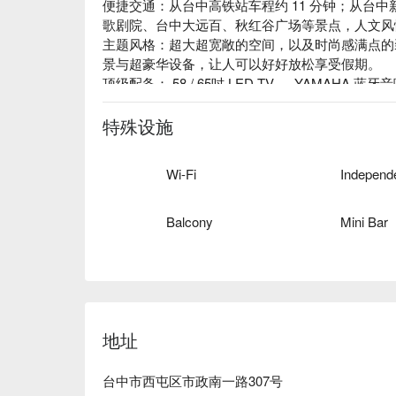
便捷交通：从台中高铁站车程约 11 分钟；从台中
歌剧院、台中大远百、秋红谷广场等景点，人文风情 
主题风格：超大超宽敞的空间，以及时尚感满点的
景与超豪华设备，让人可以好好放松享受假期。

顶级配备： 58 / 65吋 LED TV 、 YAMAHA 
特殊设施
Wi-Fi
Balcony
Mini Bar
地址
台中市西屯区市政南一路307号