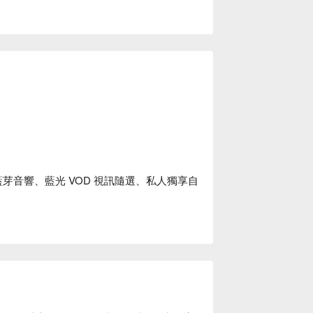
HA 藍芽音響、藍光 VOD 視訊隨選、私人獨享自