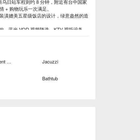
新乌日站车程则约 8 分钟，附近有台中国家
+ 购物玩乐一次满足。

装潢媲美五星级饭店的设计，绿意盎然的造
蓝牙音响、蓝光 VOD 视频随选、KTV 视听设备
Independent Garage
Jacuzzi
Bathtub