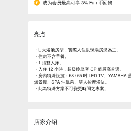
成为会员最高可享 3% Fun 币回馈
亮点
・L 大浴池房型，實際入住以現場房況為主。
・住房不含早餐。
・1 張雙人床。
・入住 12 小時，超級晚鳥客 CP 值最高首選。
・房內特殊設施：58 / 65 吋 LED TV、YAMA
然景觀、SPA 沖擊泉、雙人按摩浴缸。
・此為特殊方案不可變更時間之專案。
店家介绍