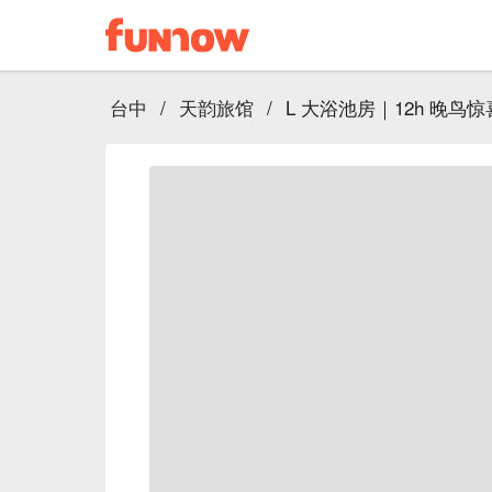
台中
/
天韵旅馆
/
L 大浴池房｜12h 晚鸟惊