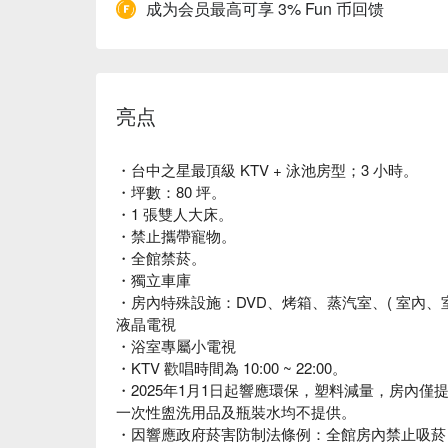
成为会员最高可享 3% Fun 币回馈
亮点
・台中之星最頂級 KTV + 泳池房型；3 小時。
・坪數：80 坪。
・1 張雙人大床。
・禁止攜帶寵物。
・全館禁菸。
・獨立車庫
・房內特殊設施：DVD、烤箱、蒸汽室、( 室內、室
液晶電視
・浴室專屬小電視
・KTV 歡唱時間為 10:00 ~ 22:00。
・2025年1月1日起響應環保，塑料減量，房內
一次性盥洗用品及瓶裝水均不提供。
・因響應政府菸害防制法條例：全館房內禁止吸菸，