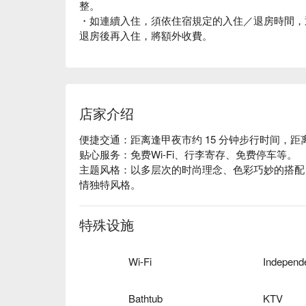
整。
・如連續入住，須依住宿規定的入住／退房時間，
退房後再入住，將額外收費。
店家介绍
便捷交通：距离逢甲夜市约 15 分钟步行时间，距离
贴心服务：免费Wi-Fi、行李寄存、免费停车等。

主题风格：以多层次的时尚理念、色彩巧妙的搭配
情独特风格。
特殊设施
Wi-Fi
Bathtub
KTV