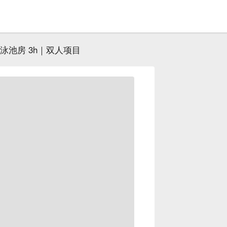
 泳池房 3h｜双人项目