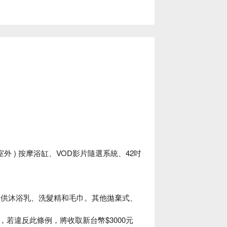
外 ) 按摩浴缸、VOD影片隨選系統、42吋
僅提供沐浴乳、洗髮精和毛巾。其他拋棄式、
若違反此條例，將收取新台幣$3000元