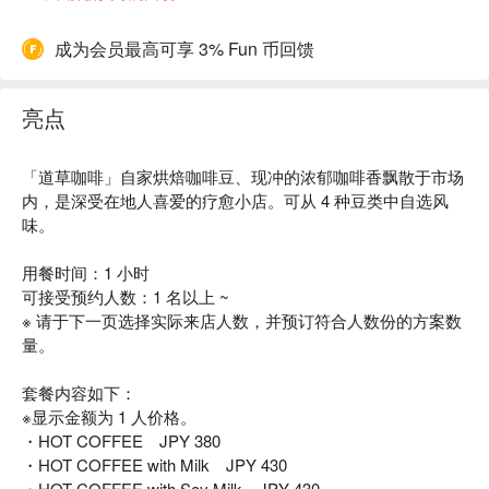
成为会员最高可享 3% Fun 币回馈
亮点
「道草咖啡」自家烘焙咖啡豆、现冲的浓郁咖啡香飘散于市场
内，是深受在地人喜爱的疗愈小店。可从 4 种豆类中自选风
味。
用餐时间：1 小时
可接受预约人数：1 名以上 ~
※ 请于下一页选择实际来店人数，并预订符合人数份的方案数
量。
套餐内容如下：
※显示金额为 1 人价格。
・HOT COFFEE JPY 380
・HOT COFFEE with Milk JPY 430
・HOT COFFEE with Soy Milk JPY 430