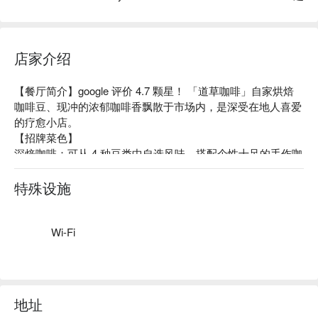
店家介绍
【餐厅简介】google 评价 4.7 颗星！ 「道草咖啡」自家烘焙
咖啡豆、现冲的浓郁咖啡香飘散于市场内，是深受在地人喜爱
的疗愈小店。

【招牌菜色】

深焙咖啡：可从 4 种豆类中自选风味，搭配个性十足的手作咖
啡杯，口感醇厚略带焦糖香气。

黑糖起司蛋糕：使用冲绳黑糖的起司蛋糕，绵密扎实的口感与
特殊设施
黑糖甜腻香味，令人回味无穷。

豆花：超爱台湾的老板居然还卖起台湾味豆花！加入自制咖啡
冻与冲绳香片茶风味糖浆，台日友好万岁。

Wi-Fi
【附近延伸景点】本店位于「本部町营市场」内，怀旧氛围的
市场除了贩卖新鲜农产品之外，还有许多个性小铺等您来挖
宝！
地址