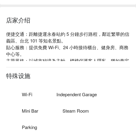
店家介绍
便捷交通：距離捷運永春站約 5 分鐘步行路程，鄰近繁華的信
義區、台北 101 等知名景點。

貼心服務：提供免費 Wi-Fi、24 小時接待櫃台、健身房、商務
中心等。

主題風格：以城市秘境為主軸，標榜保護客人隱私，猶如豪宅
般的休憩空間，每間客房都配有專屬車位連通房間，奢華的客
房設計與裝飾，以及高級的衛浴設備，讓你感受就像富豪在家
特殊设施
一般的享受。
Wi-Fi
Independent Garage
Mini Bar
Steam Room
Parking