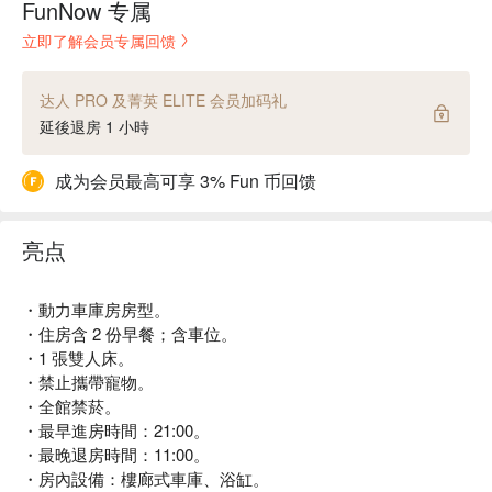
FunNow 专属
立即了解会员专属回馈
达人 PRO 及菁英 ELITE 会员加码礼
延後退房 1 小時
成为会员最高可享 3% Fun 币回馈
亮点
・動力車庫房房型。
・住房含 2 份早餐；含車位。
・1 張雙人床。
・禁止攜帶寵物。
・全館禁菸。
・最早進房時間：21:00。
・最晚退房時間：11:00。
・房內設備：樓廊式車庫、浴缸。