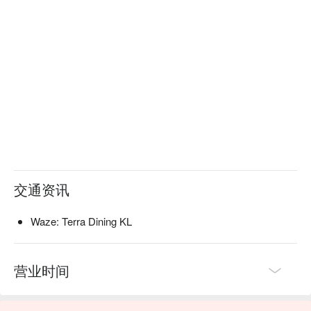
・慢煮鸭肉佐库林果与罗望子｜丰腴软嫩的主菜，融入库林果
独特的泥土芬芳，层次丰富。

🥤 招牌饮品

・无酒精餐饮搭配｜精心策划的发酵果汁与花草茶之旅，为您
的餐点完美加分。

・自家酿制康普茶｜带有洛神花与姜等在地风味的带气泡饮
品，口感清爽提神。

⭐ Google 评分：4.7 分，来自 58 则评论

适合特别的庆祝活动、温馨的约会之夜，或任何值得来一场美
食冒险的场合。
交通资讯
Waze: Terra Dining KL
营业时间