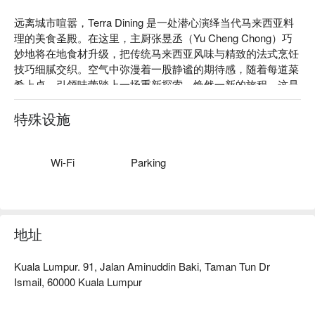
远离城市喧嚣，Terra Dining 是一处潜心演绎当代马来西亚料
理的美食圣殿。在这里，主厨张昱丞（Yu Cheng Chong）巧
妙地将在地食材升级，把传统马来西亚风味与精致的法式烹饪
技巧细腻交织。空气中弥漫着一股静谧的期待感，随着每道菜
肴上桌，引领味蕾踏上一场重新探索、焕然一新的旅程。这是
一场亲密的用餐体验，将熟悉的味道变得新奇无比，在每一次
细尝慢咽中，赞颂这片土地丰饶的物产。

特殊设施
无论是快食晚餐，或想在此悠闲度过一整晚，这里的独到之处
都将让您回味无穷：

Wi-Fi
Parking
魔法的秘诀，在于主厨张昱丞的远见卓识，他将平凡的在地农
产，转化为令人惊艳的精致创作。每一个盘饰都是一件引人畅
谈的艺术品，一场对马来西亚风土的美丽探索，既抚慰人心，
又极具开创性。静谧而专注的环境，让食物成为真正的主角，
地址
为挑剔的美食爱好者，打造一趟真正难忘的旅程。

Kuala Lumpur. 91, Jalan Aminuddin Baki, Taman Tun Dr
🍽️ 精选推荐

Ismail, 60000 Kuala Lumpur
・腌渍鲭鱼佐帝皇乌蓝与沙梨｜一道清新开胃的前菜，以在地
鲜蔬平衡腌鱼的咸香，草本气息十足。
