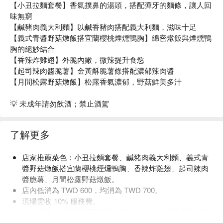
【小丑拉麵套餐】香氣撲鼻的湯頭，搭配彈牙的麵條，讓人回
味無窮
【鹹豬肉義大利麵】以鹹香豬肉搭配義大利麵，滋味十足
【義式青醬野菇燉飯搭宜蘭櫻桃煙燻鴨胸】綿密燉飯與煙燻鴨
胸的絕妙結合
【香辣炸雞翅】外脆內嫩，微辣提升食慾
【起司辣肉醬脆薯】金黃酥脆薯條搭配濃郁辣肉醬
【月間松露野菇燉飯】松露香氣濃郁，野菇鮮美多汁
💡 未成年請勿飲酒；禁止酒駕
了解更多
店家推薦菜色：小丑拉麵套餐、鹹豬肉義大利麵、義式青
醬野菇燉飯搭宜蘭櫻桃煙燻鴨胸、香辣炸雞翅、起司辣肉
醬脆薯、月間松露野菇燉飯。
店內低消為 TWD 600，均消為 TWD 700。
現場需收 10% 服務費。
貼心提醒：預訂前請選取正確用餐人數，以利現場安排用
餐空間。