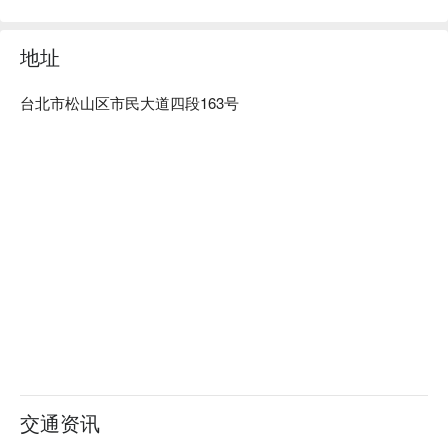
💁🏻 实用信息  

地址
人均消费：$200-400 / 人  

适合情境：朋友聚餐、包场派对  

贴心服务：设有独立包厢、现场娱乐表演  

台北市松山区市民大道四段163号
🍽️ 口碑必点  

口碑必吃：白酱干贝海鲜意大利面 | 奶香浓郁，每一口都是满
满的海味鲜甜。  

口碑必吃：8吋薄脆BBQ烤鸡披萨 | 酥脆饼皮搭配经典BBQ
酱，派对分享首选。  

口碑必吃：蒜辣德国香肠意大利面 | Q弹德肠与蒜香辣椒的完
美结合，开胃又过瘾。  

口碑必吃：韩式牛肉雪浓汤 | 温润滋补的韩式风味，暖心又暖
胃。  

口碑必吃：酥烤战斧猪排 | 份量霸气、肉质软嫩多汁，视觉与
味觉的双重享受。  

🥤 微醺推荐  

交通资讯
扑克牌特调 | 全台独创！54 张牌对应 54 款神秘调酒，抽一张