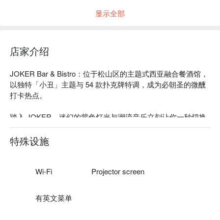
显示全部
店家介绍
JOKER Bar & Bistro：位于松山区的主题式西亚融合餐酒馆，
以独特「小丑」主题与 54 款扑克牌特调，成为必朝圣的微醺
打卡热点。

踏入 JOKER，迷幻的紫色灯光与潮流音乐立刻让你一秒切换
到派对模式！从墙上的小丑涂鸦到热闹的 Beer Pong 游戏，每
个角落都充满惊喜，让人彻底放松、沉浸在周末的狂欢氛围
特殊设施
里。

无论是下班小酌或周末聚会，这里最让人难忘的是：懂吃也懂
Wi-Fi
Projector screen
玩的多国籍创意料理，从浓郁的「白酱干贝海鲜意大利面」到
霸气的「酥烤战斧猪排」，满足你挑剔的味蕾。而最经典的莫
有英文菜单
过于那副「扑克牌酒单」，54 张牌代表 54 款特调，依花色与
数字决定风味与浓度，每一次翻牌都是一场惊喜的微醺冒险。
