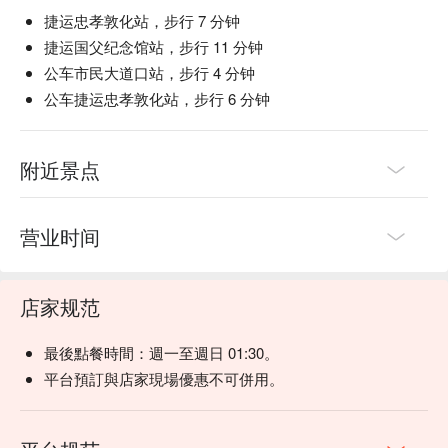
牌决定你的今夜微醺风味。  

捷运忠孝敦化站，步行 7 分钟
💡 FunNow 懂吃笔记：本推荐由 AI 汇整网络热门口碑。（贴
捷运国父纪念馆站，步行 11 分钟
心提醒：若有小酌请勿开车｜饮酒过量，有害健康）
公车市民大道口站，步行 4 分钟
公车捷运忠孝敦化站，步行 6 分钟
附近景点
营业时间
店家规范
最後點餐時間：週一至週日 01:30。
平台預訂與店家現場優惠不可併用。