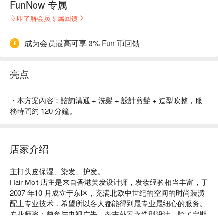
FunNow 专属
立即了解会员专属回馈
成为会员最高可享 3% Fun 币回馈
亮点
・本方案內容：諮詢溝通 + 洗髮 + 設計剪髮 + 造型吹整，服
務時間約 120 分鐘。
店家介绍
主打头皮保湿、染发、护发。

Hair Molt 店主是来自香港美发设计师，发妆经验相当丰富，于 
2007 年10 月成立于东区，充满北欧中世纪的空间的时尚装潢
配上专业技术，希望所以客人都能得到最专业最细心的服务。

专业师资：曾参与电视广告、杂志外景之造型设计，除了定期