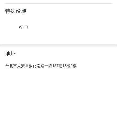
参加英国年度发型发表会外，还会引进新型的专业器具喔。

质感装潢：店内装潢充满浓郁的复古风情，无论是座位前放置
特殊设施
的好莱坞灯泡化妆镜，还是墙壁上装贴的大地色圆形磁砖，均
有使人重返往日旧时光的错觉。

绝佳位置：靠近捷运忠孝敦化站，虽隐身巷弄，但因位处百
Wi-Fi
货、商店林立的东区，故而在变换造型之余，还能顺道在附近
逛街血拚。
地址
台北市大安區敦化南路一段187巷15號2樓