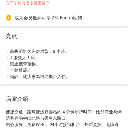
立即了解会员专属回馈
成为会员最高可享 3% Fun 币回馈
亮点
・高級浴缸大床房房型；8 小時。
・1 張雙人大床。
・禁止攜帶寵物。
・全館禁菸。
・備註：此店家為自助機台入住。
店家介绍
便捷交通：距离捷运双连站约 4 分钟步行时间；比邻商业与绿
荫共存的中山北路与民生东路口。

贴心服务：免费Wi-Fi、24小时接待柜台，外币兑换、无障碍