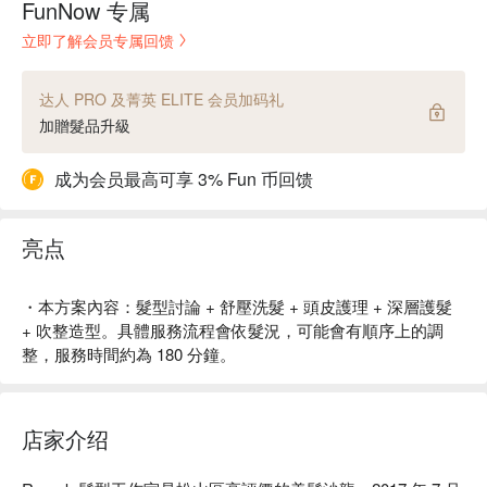
FunNow 专属
立即了解会员专属回馈
达人 PRO 及菁英 ELITE 会员加码礼
加贈髮品升級
成为会员最高可享 3% Fun 币回馈
亮点
・本方案內容：髮型討論 + 舒壓洗髮 + 頭皮護理 + 深層護髮
+ 吹整造型。具體服務流程會依髮況，可能會有順序上的調
整，服務時間約為 180 分鐘。
店家介绍