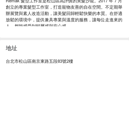
Remak 髮型工作室是松山區高評價的美髮沙龍。2017 年 7 月
創立的專業髮型工作室，打造寵物友善的自在空間。不定期舉
辦展覽與素人改造活動，讓美髮回歸輕鬆快樂的本質。在舒適
放鬆的環境中，提供兼具專業與溫度的服務，讓每位走進來的
人，都能感受到歸屬感與安心感。

Remak 髮型工作室評價：Google 4.8 星好評

Remak 髮型工作室服務：我們提供梳髮造型、洗髮、剪髮、
護髮、頭皮調理、深色染髮等服務

地址
Remak 髮型工作室推薦：專業師傅、可愛寵物區、寵物友善
空間，近綠線南京三民站，使用高級髮品，提供高品質的美髮
台北市松山區南京東路五段83號2樓
體驗。

Remak 髮型工作室預約、Remak 髮型工作室價格、Remak 
髮型工作室優惠立刻查看 ⬇︎