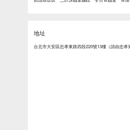
與細節的妳，一站式變美體驗。不只是變美，是讓
Klara 玩美集合評價：Google 4.9 星好評

Klara 玩美集合服務：我們提供美甲、美睫、紋繡
Klara 玩美集合推薦：皆由專業老師團隊服務，
銷、價格透明、技術超穩，為忙碌的現代女性省下
地址
台北市大安區忠孝東路四段220號13樓（請由忠