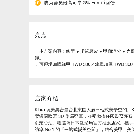
成为会员最高可享 3% Fun 币回馈
亮点
・本方案內容：修型 + 指緣磨皮 + 甲面淨化 + 光
鐘。
．可現場加購卸甲 TWD 300／建構加厚 TWD 3
店家介绍
Klara 玩美集合是台北東區人氣ㄧ站式美學空間。Klara
榮獲國際盃 3D 染眉亞軍，並受邀擔任國際盃評審，
創業心法、獲選為日本觀光局官方推薦店家。攜手美甲
訪率 No.1 的「一站式變美空間」，結合美甲