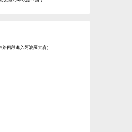
妳自帶光芒的儀式感！

與皮膚管理等服務

 全店使用日韓歐美高規格國際品牌原料，零推
許多寶貴時間。

Klara 玩美集合預約、Klara 玩美集合價格、Klara 玩美集合優惠立刻查看 ⬇︎							
孝東路四段進入阿波羅大廈）