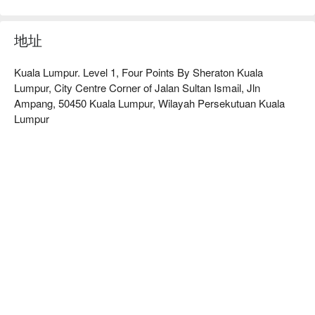
底中自由选择，每一锅都熬煮出标志性的“麻”与“辣”滋味。备
受赞誉的无猪肉菜单，让奔放而层次丰富的川菜世界变得亲切
地址
易享，在吉隆坡市中心，为您献上一场难忘的美食探险。

Kuala Lumpur. Level 1, Four Points By Sheraton Kuala
适合热闹的朋友聚餐、寻求新鲜感的浪漫约会，或值得庆祝的
Lumpur, City Centre Corner of Jalan Sultan Ismail, Jln
家庭盛宴。
Ampang, 50450 Kuala Lumpur, Wilayah Persekutuan Kuala
Lumpur