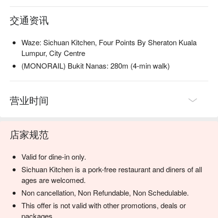
交通资讯
Waze: Sichuan Kitchen, Four Points By Sheraton Kuala
Lumpur, City Centre
(MONORAIL) Bukit Nanas: 280m (4-min walk)
营业时间
店家规范
Valid for dine-in only.
Sichuan Kitchen is a pork-free restaurant and diners of all
ages are welcomed.
Non cancellation, Non Refundable, Non Schedulable.
This offer is not valid with other promotions, deals or
packages.