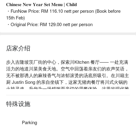
𝐂𝐡𝐢𝐧𝐞𝐬𝐞 𝐍𝐞𝐰 𝐘𝐞𝐚𝐫 𝐒𝐞𝐭 𝐌𝐞𝐧𝐮 | 𝐂𝐡𝐢𝐥𝐝
・FunNow Price: RM 116.10 nett per person (Book before
15th Feb)
・Original Price: RM 129.00 nett per person
店家介绍
步入吉隆坡茨厂街的中心，探索川Kitchen 餐厅—— 一处充满
活力的地道川菜美食天地。空气中回荡着亲友们的欢声笑语，
无不被那诱人的麻辣香气与浓郁滚烫的汤底所吸引。在川籍主
厨 Justin Song 的亲自坐镇下，这家无猪肉餐厅将川式火锅的
火辣灵魂，升华为一场精致而亲切的用餐体验。这里的现代雅
致与正宗中式料理的澎湃滋味完美交会，是您必访的美食热
点。

特殊设施
无论是享用一顿简便的晚餐，还是悠闲地度过整个夜晚，这里
的体验都将让您回味无穷：

Parking
这番体验本身就是一堂地道川味的极致盛宴，由主厨 Justin 
Song 亲手打造。沉浸在他们闻名的火锅之中，从多款浓郁汤