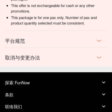
This offer is not exchangeable for cash or any other
promotions.
This package is for one pax only. Number of pax and
product quantity selected must be consistent.
平台规范
取消与变更办法
探索 FunNow
条款
联络我们